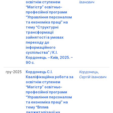
освітнім ступенем
Іванович
“Магістр” освітньо-
професійної програми
“Управління персоналом
та економіка праці” на
тему “Структурні
трансформації
зайнятості в умовах
переходу до
інформаційного
суспільства” / К.І.
Кордонець. – Київ, 2025. –
90 с.
гру-2025
Кордонець С.І.
Кордонець,
Кваліфікаційна робота за
Сергій Іванович
освітнім ступенем
“Магістр” освітньо-
професійної програми
“Управління персоналом
та економіка праці” на
тему “Вплив
диджиталізації на