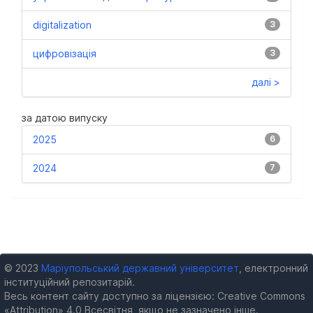
digitalization
3
цифровізація
3
далі >
за датою випуску
2025
6
2024
7
© 2023
Маріупольський державний університет
, електронний
інституційний репозитарій.
Весь контент сайту доступно за ліцензією: Creative Commons
«Attribution» 4.0 Всесвітня, якщо не зазначено інше.