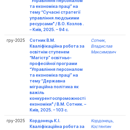
“Управління персоналом
та економіка праці” на
тему “Сучасні стратегії
управління людськими
ресурсами" / В.О. Козлов .
– Київ, 2025. – 94 с.
гру-2025
Сотник В.М.
Сотник,
Кваліфікаційна робота за
Владислав
освітнім ступенем
Максимович
“Магістр” освітньо-
професійної програми
“Управління персоналом
та економіка праці” на
тему “Державна
міграційна політика як
важіль
конкурентоспроможності
економіки" / В.М. Сотник. –
Київ, 2025. – 103 с.
гру-2025
Кордонець К.І.
Кордонець,
Кваліфікаційна робота за
Костянтин