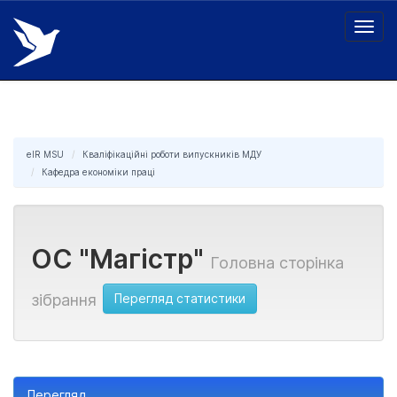
Skip
navigation
eIR MSU
Кваліфікаційні роботи випускників МДУ
Кафедра економіки праці
ОС "Магістр"
Головна сторінка
Перегляд статистики
зібрання
Перегляд