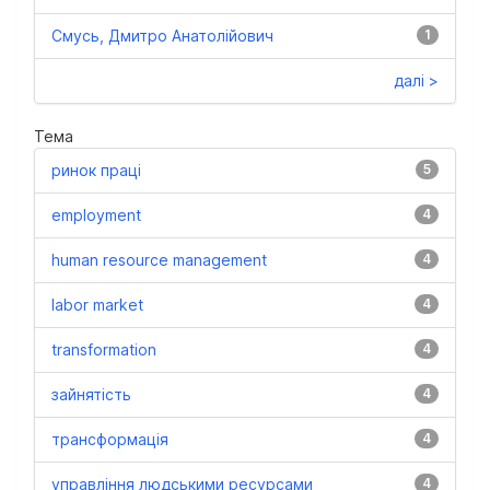
Смусь, Дмитро Анатолійович
1
далі >
Тема
ринок праці
5
employment
4
human resource management
4
labor market
4
transformation
4
зайнятість
4
трансформація
4
управління людськими ресурсами
4