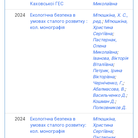
Каховської ГЕС
Миколаївна
2024
Екологічна безпека в
Мітюшкіна, Х. С.,
умовах сталого розвитку :
ред.
;
Мітюшкіна,
кол. монографія
Христина
Сергіївна
;
Пастернак,
Олена
Миколаївна
;
Іванова, Вікторія
Віталіївна
;
Петрик, Ірина
Вікторівна
;
Черніченко, Г,
;
Абалмасова, В.
;
Васильченко Д.
;
Кошман Д.
;
Полковников Д.
2024
Екологічна безпека в
Мітюшкіна,
умовах сталого розвитку:
Христина
кол. монографія
Сергіївна
;
Пастернак,