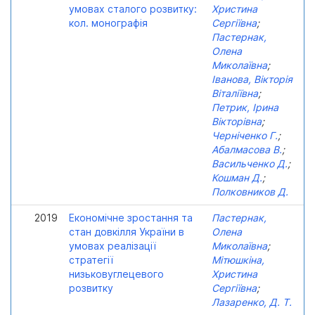
умовах сталого розвитку:
Христина
кол. монографія
Сергіївна
;
Пастернак,
Олена
Миколаївна
;
Іванова, Вікторія
Віталіївна
;
Петрик, Ірина
Вікторівна
;
Черніченко Г.
;
Абалмасова В.
;
Васильченко Д.
;
Кошман Д.
;
Полковников Д.
2019
Економічне зростання та
Пастернак,
стан довкілля України в
Олена
умовах реалізації
Миколаївна
;
стратегії
Мітюшкіна,
низьковуглецевого
Христина
розвитку
Сергіївна
;
Лазаренко, Д. Т.