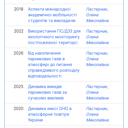
2018
Аспекти міжнародної
Пастернак,
академічної мобільності
Олена
студентів та викладачів
Миколаївна
2022
Використання ГІС/ДЗЗ для
Пастернак,
екологічного моніторингу
Олена
постпожежної території
Миколаївна
2026
Від накопичення
Пастернак,
парникових газів в
Олена
атмосфері до питання
Миколаївна
справедливого розподілу
відповідальності
2025
Динаміка викидів
Пастернак,
парникових газів за
Олена
cучасних викликів
Миколаївна
2020
Динаміка емісії GHG в
Пастернак,
атмосферне повітря
Олена
України
Миколаївна