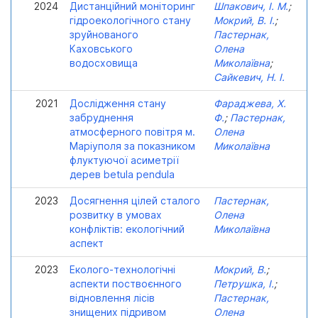
2024
Дистанційний моніторинг
Шпакович, І. М.
;
гідроекологічного стану
Мокрий, В. І.
;
зруйнованого
Пастернак,
Каховського
Олена
водосховища
Миколаївна
;
Сайкевич, Н. І.
2021
Дослідження стану
Фараджева, Х.
забруднення
Ф.
;
Пастернак,
атмосферного повітря м.
Олена
Маріуполя за показником
Миколаївна
флуктуючої асиметрії
дерев betula pendula
2023
Досягнення цілей сталого
Пастернак,
розвитку в умовах
Олена
конфліктів: екологічний
Миколаївна
аспект
2023
Еколого-технологічні
Мокрий, В.
;
аспекти поствоєнного
Петрушка, І.
;
відновлення лісів
Пастернак,
знищених підривом
Олена