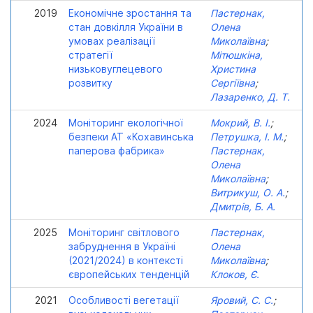
2019
Економічне зростання та
Пастернак,
стан довкілля України в
Олена
умовах реалізації
Миколаївна
;
стратегії
Мітюшкіна,
низьковуглецевого
Христина
розвитку
Сергіївна
;
Лазаренко, Д. Т.
2024
Моніторинг екологічної
Мокрий, В. І.
;
безпеки АТ «Кохавинська
Петрушка, І. М.
;
паперова фабрика»
Пастернак,
Олена
Миколаївна
;
Витрикуш, О. А.
;
Дмитрів, Б. А.
2025
Моніторинг світлового
Пастернак,
забруднення в Україні
Олена
(2021/2024) в контексті
Миколаївна
;
європейських тенденцій
Клоков, Є.
2021
Особливості вегетації
Яровий, С. С.
;