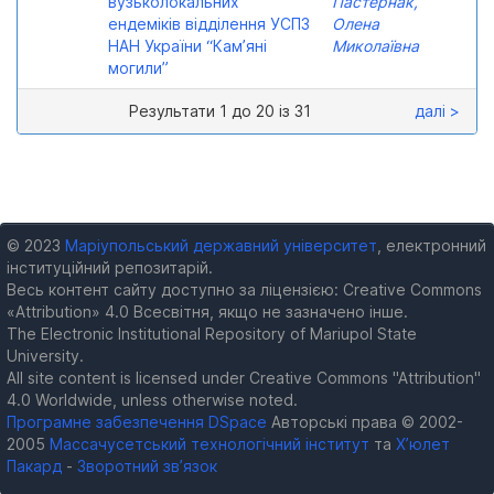
вузьколокальних
Пастернак,
ендеміків відділення УСПЗ
Олена
НАН України “Кам’яні
Миколаївна
могили”
Результати 1 до 20 із 31
далі >
© 2023
Маріупольський державний університет
, електронний
інституційний репозитарій.
Весь контент сайту доступно за ліцензією: Creative Commons
«Attribution» 4.0 Всесвітня, якщо не зазначено інше.
The Electronic Institutional Repository of Mariupol State
University.
All site content is licensed under Creative Commons "Attribution"
4.0 Worldwide, unless otherwise noted.
Програмне забезпечення DSpace
Авторські права © 2002-
2005
Массачусетський технологічний інститут
та
Х’юлет
Пакард
-
Зворотний зв’язок