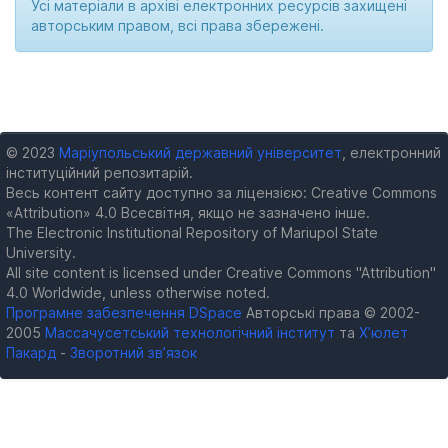
Усі матеріали в архіві електронних ресурсів захищені
авторським правом, всі права збережені.
© 2023
Маріупольський державний університет
, електронний
інституційний репозитарій.
Весь контент сайту доступно за ліцензією: Creative Commons
«Attribution» 4.0 Всесвітня, якщо не зазначено інше.
The Electronic Institutional Repository of Mariupol State
University.
All site content is licensed under Creative Commons "Attribution"
4.0 Worldwide, unless otherwise noted.
Програмне забезпечення DSpace
Авторські права © 2002-
2005
Массачусетський технологічний інститут
та
Х’юлет
Пакард
-
Зворотний зв’язок