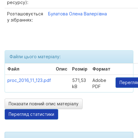
ресурсу):
Розташовується
Булатова Олена Валеріївна
у зібраннях:
Файли цього матеріалу:
Файл
Опис
Розмір
Формат
proc_2016_11_123.pdf
571,53
Adobe
Перегля
kB
PDF
Показати повний опис матеріалу
Перегляд статистики