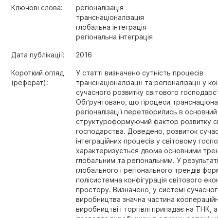
Ключові слова:
регіоналізація
транснаціоналізація
глобальна інтеграція
регіональна інтеграція
Дата публікації:
2016
Короткий огляд
У статті визначено сутність процесів
(реферат):
транснаціоналізації та регіоналізації у ко
сучасного розвитку світового господарс
Обґрунтовано, що процеси транснаціонал
регіоналізації перетворились в основний
структуроформуючий фактор розвитку с
господарства. Доведено, розвиток суча
інтеграційних процесів у світовому госп
характеризується двома основними тре
глобальним та регіональним. У результаті
глобального і регіонального трендів фо
полісистемна конфігурація світового еко
простору. Визначено, у системі сучасног
виробництва значна частина коопераційни
виробництві і торгівлі припадає на ТНК, а