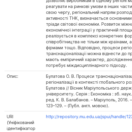
дозволяє виробникам в одному регіоні 
реагувати на ринкові умови в інших части
свою чергу, регіональний напрям розподі
активності ТНК, визначається основними
тріади світової економіки. Розвиток між
економічної інтеграції у практичній площи
реалізується в комплексі конкретних фо
співробітництва не тільки між країнами, а
фірмами тощо. Відповідно, процеси регіон
транснаціоналізації можна віднести до пр
мають емпіричний характер, дослідженн
потребує міждисциплінарного підходу.
Опис:
Булатова O. В. Процеси транснаціоналізац
регіоналізації в контексті глобального роз
Булатова // Вісник Маріупольського дер
університету. Серія : Економіка : зб. наук.
ред. К. В. Балабанов. – Маріуполь, 2016. – 
123–129. – (Публ. англ. мовою).
URI
http://repository.mu.edu.ua/jspui/handle/
(Уніфікований
ідентифікатор