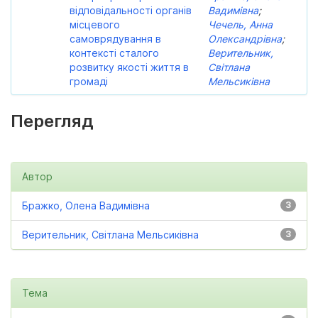
відповідальності органів
Вадимівна
;
місцевого
Чечель, Анна
самоврядування в
Олександрівна
;
контексті сталого
Верительник,
розвитку якості життя в
Світлана
громаді
Мельсиківна
Перегляд
Автор
Бражко, Олена Вадимівна
3
Верительник, Світлана Мельсиківна
3
Тема