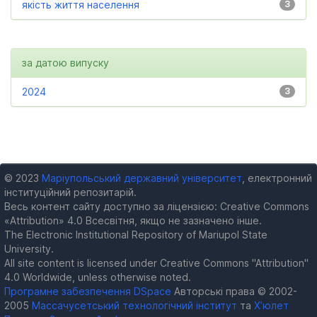
якість життя населення
3
за датою випуску
2024
3
© 2023
Маріупольський державний університет
, електронний
інституційний репозитарій.
Весь контент сайту доступно за ліцензією: Creative Commons
«Attribution» 4.0 Всесвітня, якщо не зазначено інше.
The Electronic Institutional Repository of Mariupol State
University.
All site content is licensed under Creative Commons "Attribution"
4.0 Worldwide, unless otherwise noted.
Програмне забезпечення DSpace
Авторські права © 2002-
2005
Массачусетський технологічний інститут
та
Х’юлет