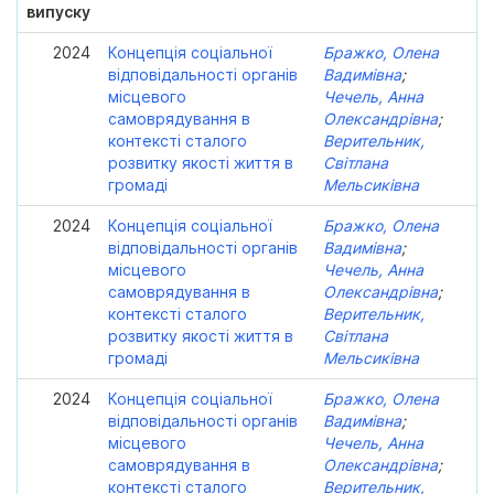
випуску
2024
Концепція соціальної
Бражко, Олена
відповідальності органів
Вадимівна
;
місцевого
Чечель, Анна
самоврядування в
Олександрівна
;
контексті сталого
Верительник,
розвитку якості життя в
Світлана
громаді
Мельсиківна
2024
Концепція соціальної
Бражко, Олена
відповідальності органів
Вадимівна
;
місцевого
Чечель, Анна
самоврядування в
Олександрівна
;
контексті сталого
Верительник,
розвитку якості життя в
Світлана
громаді
Мельсиківна
2024
Концепція соціальної
Бражко, Олена
відповідальності органів
Вадимівна
;
місцевого
Чечель, Анна
самоврядування в
Олександрівна
;
контексті сталого
Верительник,