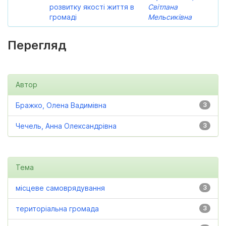
розвитку якості життя в
Світлана
громаді
Мельсиківна
Перегляд
Автор
Бражко, Олена Вадимівна
3
Чечель, Анна Олександрівна
3
Тема
місцеве самоврядування
3
територіальна громада
3