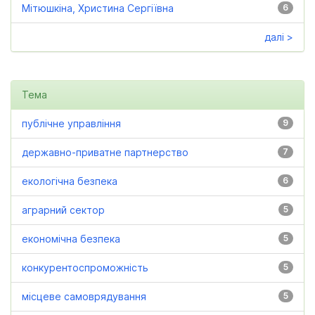
Мітюшкіна, Христина Сергіївна
6
далі >
Тема
публічне управління
9
державно-приватне партнерство
7
екологічна безпека
6
аграрний сектор
5
економічна безпека
5
конкурентоспроможність
5
місцеве самоврядування
5