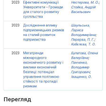
2023
Ефективні комунікації
Нестерова, М. О.
;
Університети – Громади
Стойка, Андрій
для сталого розвитку
Васильович
суспільства
2023
Дослідження впливу
Шаульська,
підприємницьких ризиків
Лариса
на сталий розвиток
Володимирівна
;
підприємства
Перерва, П. Г.
;
Кобєлєва, Т. О.
2023
Мегатренди
Булатова, Олена
міжнародного
Валеріївна
;
економічного розвитку і
Панченко,
виклики економічній
Володимир
безпеці: потенціал
Григорович
;
управління політикою
Іващенко, О.
стійкості та протидії
ризикам
Перегляд