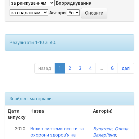
Впорядкування
Автори
Результати 1-10 зі 80.
назад
1
2
3
4
...
8
далі
Знайдені матеріали:
Дата
Назва
Автор(и)
випуску
2020
Вплив системи освіти та
Булатова, Олена
охорони здоров’я на
Валеріївна
;