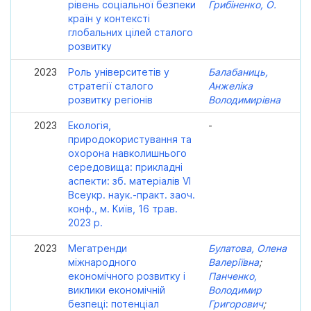
рівень соціальної безпеки
Грибіненко, О.
країн у контексті
глобальних цілей сталого
розвитку
2023
Роль університетів у
Балабаниць,
стратегії сталого
Анжеліка
розвитку регіонів
Володимирівна
2023
Екологія,
-
природокористування та
охорона навколишнього
середовища: прикладні
аспекти: зб. матеріалів VІ
Всеукр. наук.-практ. заоч.
конф., м. Київ, 16 трав.
2023 р.
2023
Мегатренди
Булатова, Олена
міжнародного
Валеріївна
;
економічного розвитку і
Панченко,
виклики економічній
Володимир
безпеці: потенціал
Григорович
;