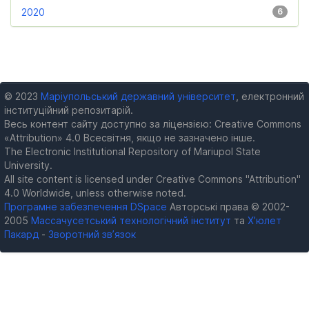
2020
6
© 2023
Маріупольський державний університет
, електронний
інституційний репозитарій.
Весь контент сайту доступно за ліцензією: Creative Commons
«Attribution» 4.0 Всесвітня, якщо не зазначено інше.
The Electronic Institutional Repository of Mariupol State
University.
All site content is licensed under Creative Commons "Attribution"
4.0 Worldwide, unless otherwise noted.
Програмне забезпечення DSpace
Авторські права © 2002-
2005
Массачусетський технологічний інститут
та
Х’юлет
Пакард
-
Зворотний зв’язок