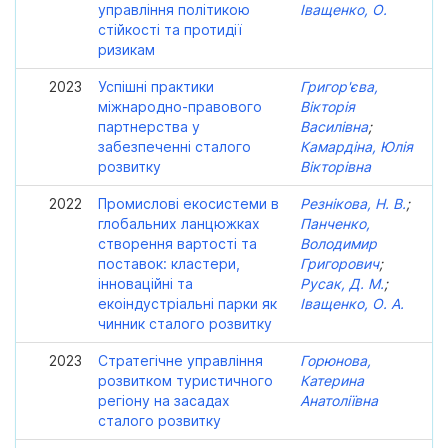
управління політикою
Іващенко, О.
стійкості та протидії
ризикам
2023
Успішні практики
Григор'єва,
міжнародно-правового
Вікторія
партнерства у
Василівна
;
забезпеченні сталого
Камардіна, Юлія
розвитку
Вікторівна
2022
Промислові екосистеми в
Резнікова, Н. В.
;
глобальних ланцюжках
Панченко,
створення вартості та
Володимир
поставок: кластери,
Григорович
;
інноваційні та
Русак, Д. М.
;
екоіндустріальні парки як
Іващенко, О. А.
чинник сталого розвитку
2023
Стратегічне управління
Горюнова,
розвитком туристичного
Катерина
регіону на засадах
Анатоліївна
сталого розвитку