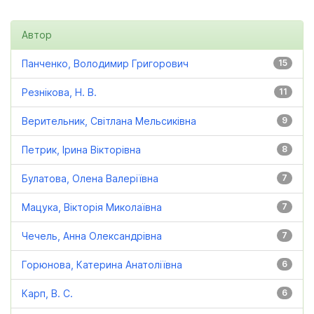
Автор
Панченко, Володимир Григорович
15
Резнікова, Н. В.
11
Верительник, Світлана Мельсиківна
9
Петрик, Ірина Вікторівна
8
Булатова, Олена Валеріївна
7
Мацука, Вікторія Миколаївна
7
Чечель, Анна Олександрівна
7
Горюнова, Катерина Анатоліївна
6
Карп, В. С.
6