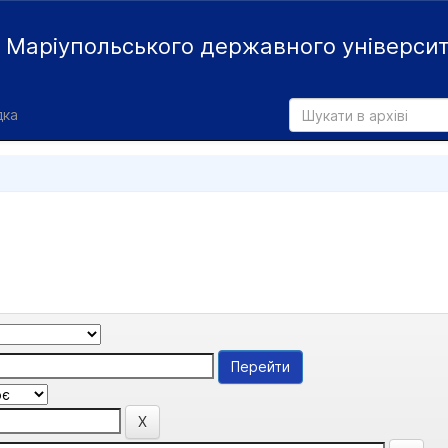
й
Маріупольського державного універси
дка