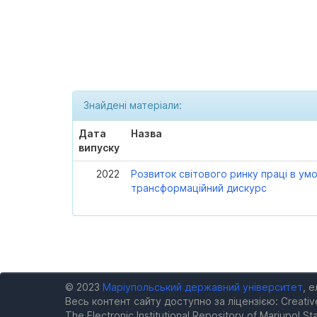
Знайдені матеріали:
Дата
Назва
випуску
2022
Розвиток світового ринку праці в умо
трансформаційний дискурс
© 2023
Маріупольський державний університет
, 
Весь контент сайту доступно за ліцензією: Creativ
The Electronic Institutional Repository of Mariupol Sta