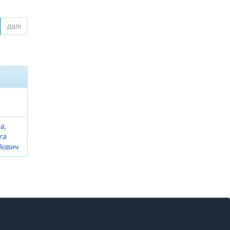
далі
а,
га
йович