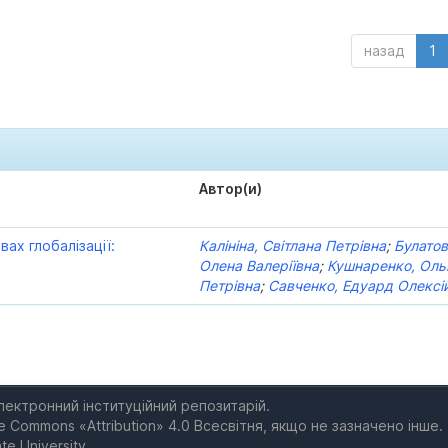
назад
1
Автор(и)
вах глобалізації:
Калініна, Світлана Петрівна
;
Булатов
Олена Валеріївна
;
Кушнаренко, Оль
Петрівна
;
Савченко, Едуард Олексі
електронний інституційний репозитарій.
e Commons «Attribution» 4.0 Всесвітня, якщо не зазначено інше.
te University.