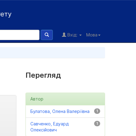
тету
Вхід:
Мова
Перегляд
Автор
Булатова, Олена Валеріївна
1
Савченко, Едуард
1
Олексійович