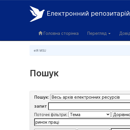
Електронний репозитарі
Skip
navigation
Головна сторінка
Перегляд
Дові
eIR MSU
Пошук
Пошук:
запит
Поточні фільтри: