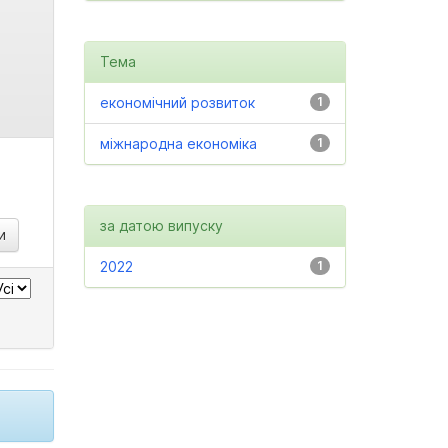
Тема
економічний розвиток
1
міжнародна економіка
1
за датою випуску
2022
1