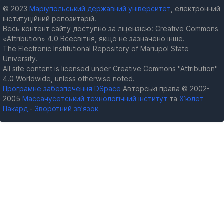
© 2023
Маріупольський державний університет
, електронний
інституційний репозитарій.
Весь контент сайту доступно за ліцензією: Creative Commons
«Attribution» 4.0 Всесвітня, якщо не зазначено інше.
The Electronic Institutional Repository of Mariupol State
University.
All site content is licensed under Creative Commons "Attribution"
4.0 Worldwide, unless otherwise noted.
Програмне забезпечення DSpace
Авторські права © 2002-
2005
Массачусетський технологічний інститут
та
Х’юлет
Пакард
-
Зворотний зв’язок