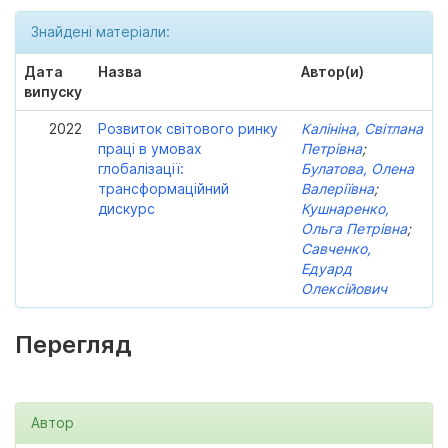
Знайдені матеріали:
Дата
Назва
Автор(и)
випуску
2022
Розвиток світового ринку
Калініна, Світлана
праці в умовах
Петрівна
;
глобалізації:
Булатова, Олена
трансформаційний
Валеріївна
;
дискурс
Кушнаренко,
Ольга Петрівна
;
Савченко,
Едуард
Олексійович
Перегляд
Автор