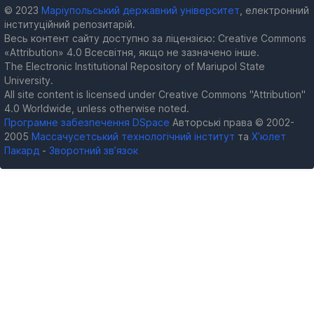
© 2023
Маріупольський державний університет
, електронний
інституційний репозитарій.
Весь контент сайту доступно за ліцензією: Creative Commons
«Attribution» 4.0 Всесвітня, якщо не зазначено інше.
The Electronic Institutional Repository of Mariupol State
University.
All site content is licensed under Creative Commons "Attribution"
4.0 Worldwide, unless otherwise noted.
Програмне забезпечення DSpace
Авторські права © 2002-
2005
Массачусетський технологічний інститут
та
Х’юлет
Пакард
-
Зворотний зв’язок