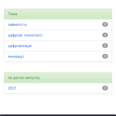
Тема
зайнятість
2
цифрові технології
2
цифровізація
2
інновації
2
за датою випуску
2021
2