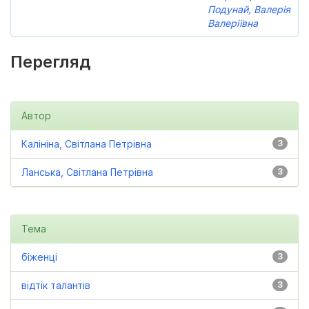
Подунай, Валерія
Валеріївна
Перегляд
Автор
Калініна, Світлана Петрівна
3
Ланська, Світлана Петрівна
3
Тема
біженці
3
відтік талантів
3