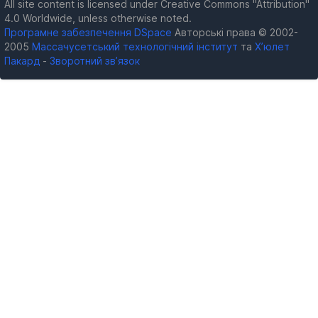
All site content is licensed under Creative Commons "Attribution"
4.0 Worldwide, unless otherwise noted.
Програмне забезпечення DSpace
Авторські права © 2002-
2005
Массачусетський технологічний інститут
та
Х’юлет
Пакард
-
Зворотний зв’язок