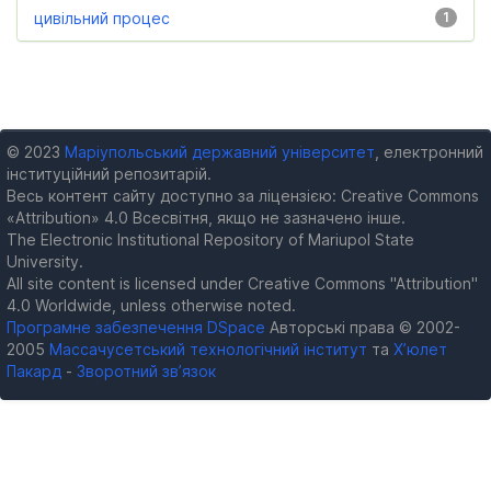
цивільний процес
1
© 2023
Маріупольський державний університет
, електронний
інституційний репозитарій.
Весь контент сайту доступно за ліцензією: Creative Commons
«Attribution» 4.0 Всесвітня, якщо не зазначено інше.
The Electronic Institutional Repository of Mariupol State
University.
All site content is licensed under Creative Commons "Attribution"
4.0 Worldwide, unless otherwise noted.
Програмне забезпечення DSpace
Авторські права © 2002-
2005
Массачусетський технологічний інститут
та
Х’юлет
Пакард
-
Зворотний зв’язок