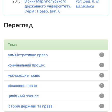
2013
Вісник Маріупольського
гол. ред. К. В.
державного університету.
Балабанов
Серія : Право. Вип. 6
Перегляд
Тема
адміністративне право
1
кримінальний процес
1
міжнародне право
1
фінансове право
1
цивільний процес
1
історія держави та права
1