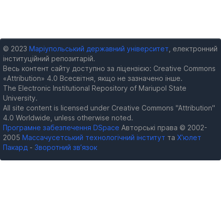
© 2023
Маріупольський державний університет
, електронний
інституційний репозитарій.
Весь контент сайту доступно за ліцензією: Creative Commons
«Attribution» 4.0 Всесвітня, якщо не зазначено інше.
The Electronic Institutional Repository of Mariupol State
University.
All site content is licensed under Creative Commons "Attribution"
4.0 Worldwide, unless otherwise noted.
Програмне забезпечення DSpace
Авторські права © 2002-
2005
Массачусетський технологічний інститут
та
Х’юлет
Пакард
-
Зворотний зв’язок