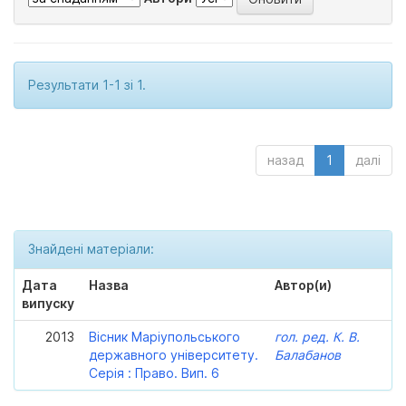
Результати 1-1 зі 1.
назад
1
далі
Знайдені матеріали:
Дата
Назва
Автор(и)
випуску
2013
Вісник Маріупольського
гол. ред. К. В.
державного університету.
Балабанов
Серія : Право. Вип. 6