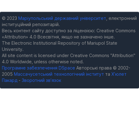
© 2023
Маріупольський державний університет
, електронний
інституційний репозитарій.
Весь контент сайту доступно за ліцензією: Creative Commons
«Attribution» 4.0 Всесвітня, якщо не зазначено інше.
The Electronic Institutional Repository of Mariupol State
University.
All site content is licensed under Creative Commons "Attribution"
4.0 Worldwide, unless otherwise noted.
Програмне забезпечення DSpace
Авторські права © 2002-
2005
Массачусетський технологічний інститут
та
Х’юлет
Пакард
-
Зворотний зв’язок