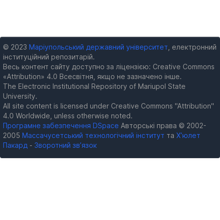
© 2023
Маріупольський державний університет
, електронний
інституційний репозитарій.
Весь контент сайту доступно за ліцензією: Creative Commons
«Attribution» 4.0 Всесвітня, якщо не зазначено інше.
The Electronic Institutional Repository of Mariupol State
University.
All site content is licensed under Creative Commons "Attribution"
4.0 Worldwide, unless otherwise noted.
Програмне забезпечення DSpace
Авторські права © 2002-
2005
Массачусетський технологічний інститут
та
Х’юлет
Пакард
-
Зворотний зв’язок