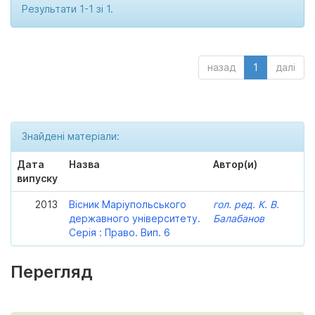
Результати 1-1 зі 1.
назад
1
далі
Знайдені матеріали:
Дата
Назва
Автор(и)
випуску
2013
Вісник Маріупольського
гол. ред. К. В.
державного університету.
Балабанов
Серія : Право. Вип. 6
Перегляд