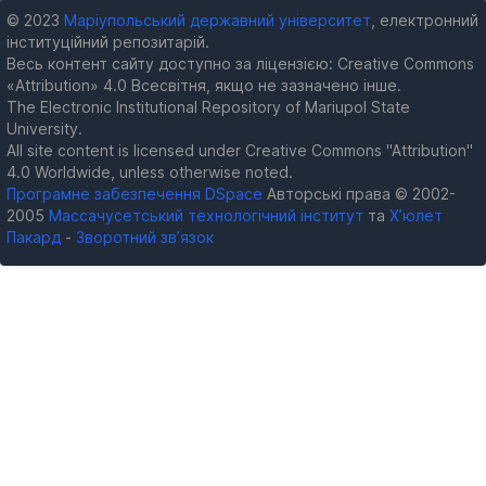
© 2023
Маріупольський державний університет
, електронний
інституційний репозитарій.
Весь контент сайту доступно за ліцензією: Creative Commons
«Attribution» 4.0 Всесвітня, якщо не зазначено інше.
The Electronic Institutional Repository of Mariupol State
University.
All site content is licensed under Creative Commons "Attribution"
4.0 Worldwide, unless otherwise noted.
Програмне забезпечення DSpace
Авторські права © 2002-
2005
Массачусетський технологічний інститут
та
Х’юлет
Пакард
-
Зворотний зв’язок