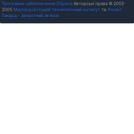
Програмне забезпечення DSpace
Авторські права © 2002-
2005
Массачусетський технологічний інститут
та
Х’юлет
Пакард
-
Зворотний зв’язок