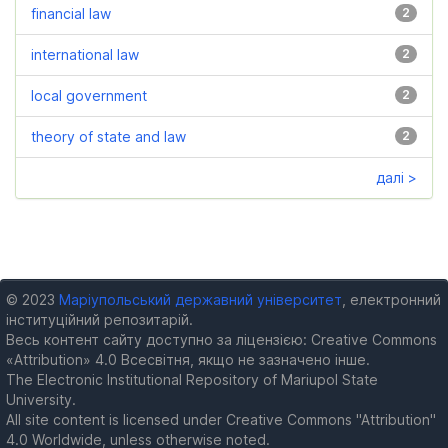
financial law
2
international law
2
local government
2
theory of state and law
2
далі >
© 2023
Маріупольський державний університет
, електронний
інституційний репозитарій.
Весь контент сайту доступно за ліцензією: Creative Commons
«Attribution» 4.0 Всесвітня, якщо не зазначено інше.
The Electronic Institutional Repository of Mariupol State
University.
All site content is licensed under Creative Commons "Attribution"
4.0 Worldwide, unless otherwise noted.