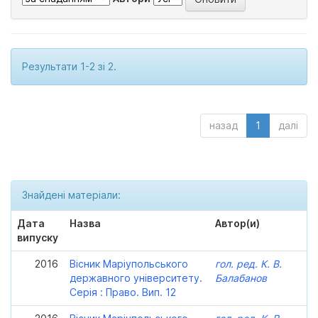
Результати 1-2 зі 2.
назад
1
далі
Знайдені матеріали:
Дата
Назва
Автор(и)
випуску
2016
Вісник Маріупольського
гол. ред. К. В.
державного університету.
Балабанов
Серія : Право. Вип. 12