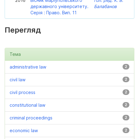
2016
Вісник Маріупольського
гол. ред. К. В.
державного університету.
Балабанов
Серія : Право. Вип. 11
Перегляд
Тема
administrative law
2
civil law
2
civil process
2
constitutional law
2
criminal proceedings
2
economic law
2