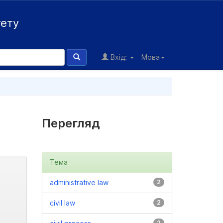
тету
Вхід:
Мова
Перегляд
Тема
administrative law
2
civil law
2
2