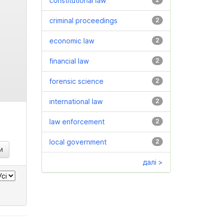
constitutional law
criminal proceedings
2
economic law
2
financial law
2
forensic science
2
international law
2
law enforcement
2
local government
2
далі >