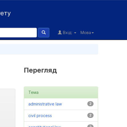
тету
Вхід:
Мова
Перегляд
Тема
administrative law
2
civil process
2
2