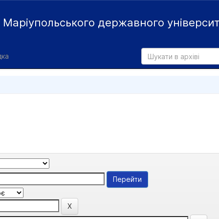
й
Маріупольського державного універси
дка