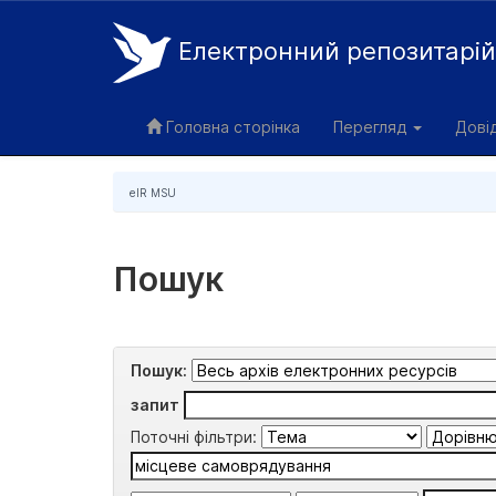
Електронний репозитарі
Skip
navigation
Головна сторінка
Перегляд
Дові
eIR MSU
Пошук
Пошук:
запит
Поточні фільтри: