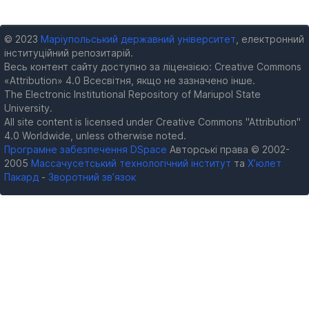
© 2023
Маріупольський державний університет
, електронний
інституційний репозитарій.
Весь контент сайту доступно за ліцензією: Creative Commons
«Attribution» 4.0 Всесвітня, якщо не зазначено інше.
The Electronic Institutional Repository of Mariupol State
University.
All site content is licensed under Creative Commons "Attribution"
4.0 Worldwide, unless otherwise noted.
Програмне забезпечення DSpace
Авторські права © 2002-
2005
Массачусетський технологічний інститут
та
Х’юлет
Пакард
-
Зворотний зв’язок