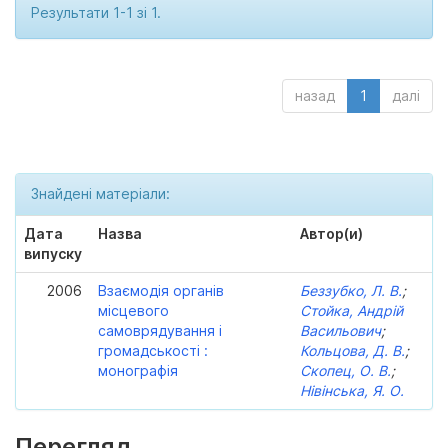
Результати 1-1 зі 1.
назад
1
далі
Знайдені матеріали:
Дата
Назва
Автор(и)
випуску
2006
Взаємодія органів
Беззубко, Л. В.
;
місцевого
Стойка, Андрій
самоврядування і
Васильович
;
громадськості :
Кольцова, Д. В.
;
монографія
Скопец, О. В.
;
Нівінська, Я. О.
Перегляд