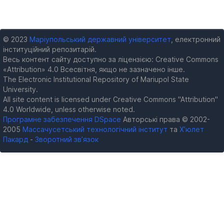
© 2023
Маріупольський державний університет
, електронний
інституційний репозитарій.
Весь контент сайту доступно за ліцензією: Creative Commons
«Attribution» 4.0 Всесвітня, якщо не зазначено інше.
The Electronic Institutional Repository of Mariupol State
University.
All site content is licensed under Creative Commons "Attribution"
4.0 Worldwide, unless otherwise noted.
Програмне забезпечення DSpace
Авторські права © 2002-
2005
Массачусетський технологічний інститут
та
Х’юлет
Пакард
-
Зворотний зв’язок