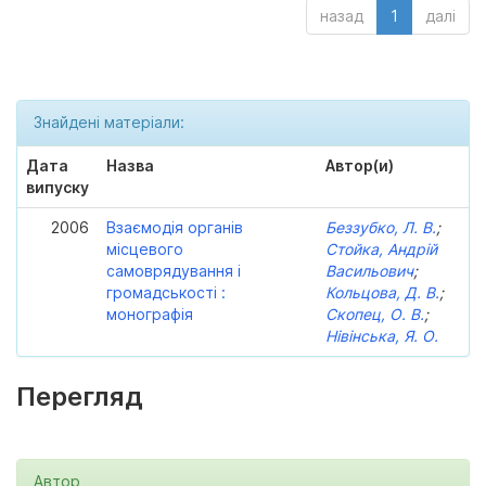
назад
1
далі
Знайдені матеріали:
Дата
Назва
Автор(и)
випуску
2006
Взаємодія органів
Беззубко, Л. В.
;
місцевого
Стойка, Андрій
самоврядування і
Васильович
;
громадськості :
Кольцова, Д. В.
;
монографія
Скопец, О. В.
;
Нівінська, Я. О.
Перегляд
Автор