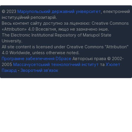
© 2023
Маріупольський державний університет
, електронний
інституційний репозитарій.
Весь контент сайту доступно за ліцензією: Creative Commons
«Attribution» 4.0 Всесвітня, якщо не зазначено інше.
The Electronic Institutional Repository of Mariupol State
University.
All site content is licensed under Creative Commons "Attribution"
4.0 Worldwide, unless otherwise noted.
Програмне забезпечення DSpace
Авторські права © 2002-
2005
Массачусетський технологічний інститут
та
Х’юлет
Пакард
-
Зворотний зв’язок