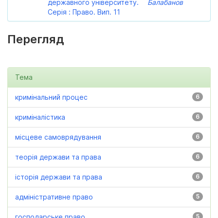
державного університету.
Балабанов
Серія : Право. Вип. 11
Перегляд
Тема
кримінальний процес
6
криміналістика
6
місцеве самоврядування
6
теорія держави та права
6
історія держави та права
6
адміністративне право
5
господарське право
5