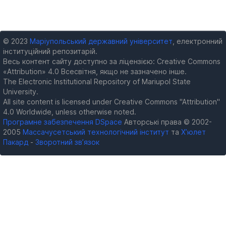
© 2023
Маріупольський державний університет
, електронний
інституційний репозитарій.
Весь контент сайту доступно за ліцензією: Creative Commons
«Attribution» 4.0 Всесвітня, якщо не зазначено інше.
The Electronic Institutional Repository of Mariupol State
University.
All site content is licensed under Creative Commons "Attribution"
4.0 Worldwide, unless otherwise noted.
Програмне забезпечення DSpace
Авторські права © 2002-
2005
Массачусетський технологічний інститут
та
Х’юлет
Пакард
-
Зворотний зв’язок