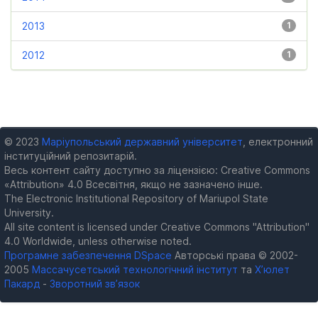
2013
1
2012
1
© 2023
Маріупольський державний університет
, електронний
інституційний репозитарій.
Весь контент сайту доступно за ліцензією: Creative Commons
«Attribution» 4.0 Всесвітня, якщо не зазначено інше.
The Electronic Institutional Repository of Mariupol State
University.
All site content is licensed under Creative Commons "Attribution"
4.0 Worldwide, unless otherwise noted.
Програмне забезпечення DSpace
Авторські права © 2002-
2005
Массачусетський технологічний інститут
та
Х’юлет
Пакард
-
Зворотний зв’язок