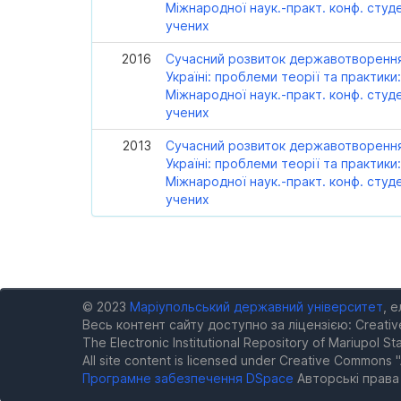
Міжнародної наук.-практ. конф. студе
учених
2016
Сучасний розвиток державотворення
Україні: проблеми теорії та практики:
Міжнародної наук.-практ. конф. студе
учених
2013
Сучасний розвиток державотворення
Україні: проблеми теорії та практики: 
Міжнародної наук.-практ. конф. студе
учених
© 2023
Маріупольський державний університет
, 
Весь контент сайту доступно за ліцензією: Creativ
The Electronic Institutional Repository of Mariupol Sta
All site content is licensed under Creative Commons "
Програмне забезпечення DSpace
Авторські прав