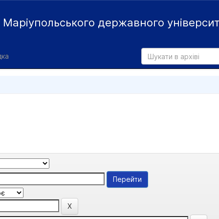
й
Маріупольського державного універси
дка