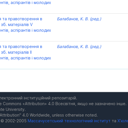
нтів, аспірантів і молодих
 та правотворення в
Балабанов, К. В. (ред.)
 зб. матеріалів V
нтів, аспірантів і молодих
 та правотворення в
Балабанов, К. В. (ред.)
зб. матеріалів ІІ
нтів, аспірантів і молодих
електронний інституційний репозитарій.
e Commons «Attribution» 4.0 Всесвітня, якщо не зазначено інше.
te University.
Attribution" 4.0 Worldwide, unless otherwise noted.
а © 2002-2005
Массачусетський технологічний інститут
та
Х’юл