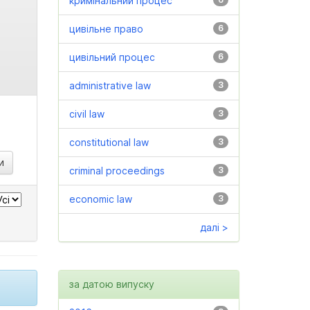
кримінальний процес
цивільне право
6
цивільний процес
6
administrative law
3
civil law
3
constitutional law
3
criminal proceedings
3
economic law
3
далі >
за датою випуску