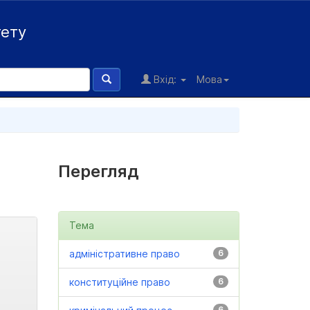
тету
Вхід:
Мова
Перегляд
Тема
адміністративне право
6
конституційне право
6
6