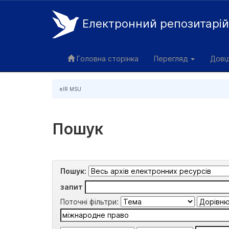
Електронний репозитарі
Skip
navigation
Головна сторінка
Перегляд
Дові
eIR MSU
Пошук
Пошук:
запит
Поточні фільтри: