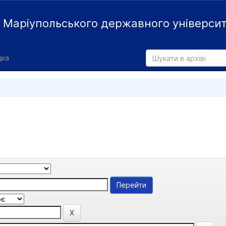
й
Маріупольського державного універси
дка