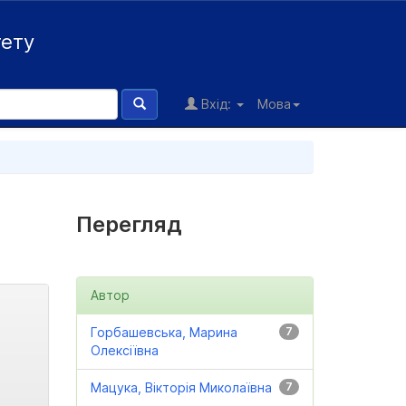
тету
Вхід:
Мова
Перегляд
Автор
Горбашевська, Марина
7
Олексіївна
Мацука, Вікторія Миколаївна
7