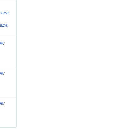
,
ька,
адя,
на
;
на
;
на
;