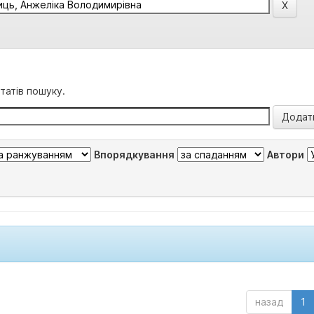
татів пошуку.
Впорядкування
Автори
назад
1