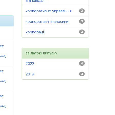
відповідал...
корпоративне управління
3
корпоративні відносини
3
корпорації
3
на
;
за датою випуску
ка,
2022
4
на
;
2019
3
ка,
на
;
ка,