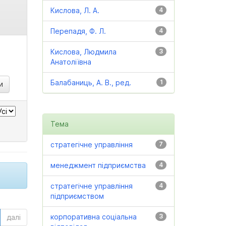
Кислова, Л. А.
4
Перепадя, Ф. Л.
4
Кислова, Людмила
3
Анатоліївна
Балабаниць, А. В., ред.
1
Тема
стратегічне управління
7
менеджмент підприємства
4
стратегічне управління
4
підприємством
корпоративна соціальна
3
далі