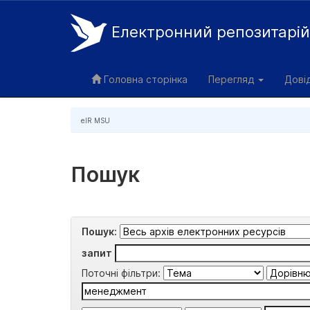
Електронний репозитарі
Skip
navigation
Головна сторінка
Перегляд
Дові
eIR MSU
Пошук
Пошук:
запит
Поточні фільтри: