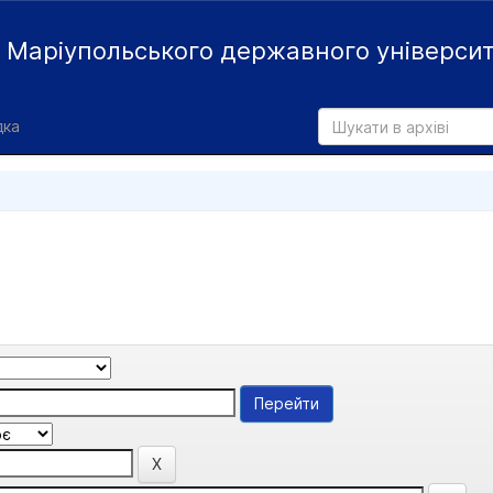
й
Маріупольського державного універси
дка