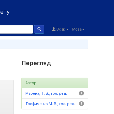
тету
Вхід:
Мова
Перегляд
Автор
Марена, Т. В., гол. ред.
1
Трофименко М. В., гол. ред.
1