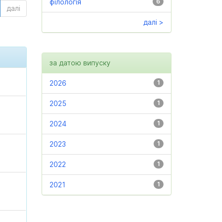
філологія
6
далі
далі >
за датою випуску
2026
1
2025
1
2024
1
2023
1
2022
1
2021
1