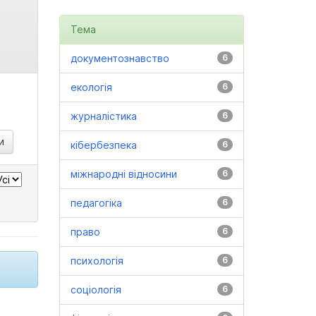
Тема
документознавство
6
екологія
6
журналістика
6
кібербезпека
6
міжнародні відносини
6
педагогіка
6
право
6
психологія
6
соціологія
6