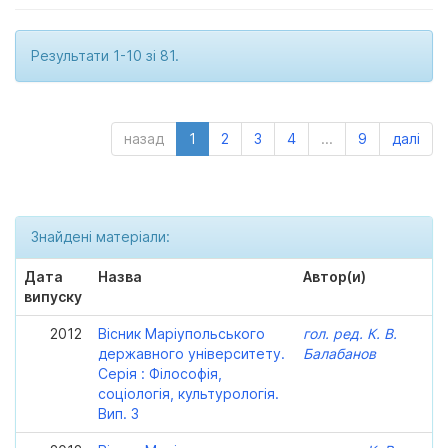
Результати 1-10 зі 81.
назад
1
2
3
4
...
9
далі
Знайдені матеріали:
Дата
Назва
Автор(и)
випуску
2012
Вісник Маріупольського
гол. ред. К. В.
державного університету.
Балабанов
Серія : Філософія,
соціологія, культурологія.
Вип. 3