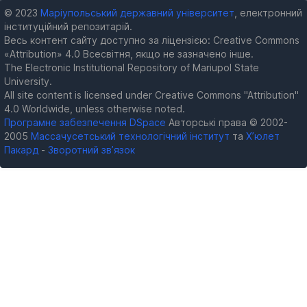
© 2023
Маріупольський державний університет
, електронний
інституційний репозитарій.
Весь контент сайту доступно за ліцензією: Creative Commons
«Attribution» 4.0 Всесвітня, якщо не зазначено інше.
The Electronic Institutional Repository of Mariupol State
University.
All site content is licensed under Creative Commons "Attribution"
4.0 Worldwide, unless otherwise noted.
Програмне забезпечення DSpace
Авторські права © 2002-
2005
Массачусетський технологічний інститут
та
Х’юлет
Пакард
-
Зворотний зв’язок