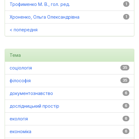
Трофименко М. В., гол. ред.
1
Хроненко, Ольга Олександрівна
1
< попередня
Тема
соціологія
35
філософія
35
документознавство
6
дослідницький простір
6
екологія
6
економіка
6