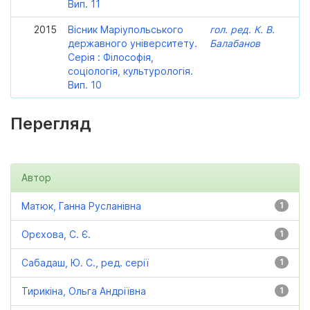
Вип. 11
2015
Вісник Маріупольського
гол. ред. К. В.
державного університету.
Балабанов
Серія : Філософія,
соціологія, культурологія.
Вип. 10
Перегляд
Автор
Матюк, Ганна Русланівна
1
Орєхова, С. Є.
1
Сабадаш, Ю. С., ред. серії
1
Тирикіна, Ольга Андріївна
1