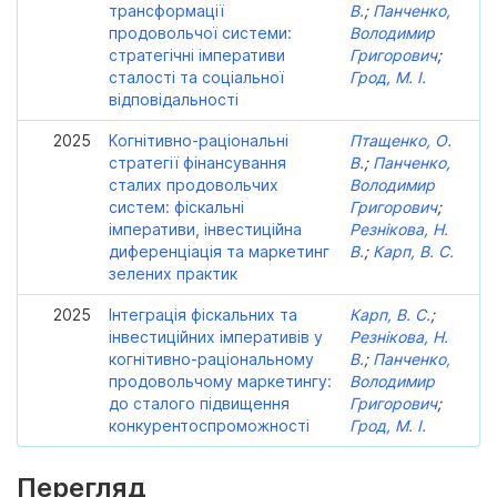
трансформації
В.
;
Панченко,
продовольчої системи:
Володимир
стратегічні імперативи
Григорович
;
сталості та соціальної
Грод, М. І.
відповідальності
2025
Когнітивно-раціональні
Птащенко, О.
стратегії фінансування
В.
;
Панченко,
сталих продовольчих
Володимир
систем: фіскальні
Григорович
;
імперативи, інвестиційна
Резнікова, Н.
диференціація та маркетинг
В.
;
Карп, В. С.
зелених практик
2025
Інтеграція фіскальних та
Карп, В. С.
;
інвестиційних імперативів у
Резнікова, Н.
когнітивно-раціональному
В.
;
Панченко,
продовольчому маркетингу:
Володимир
до сталого підвищення
Григорович
;
конкурентоспроможності
Грод, М. І.
Перегляд