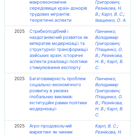
макроекономічне
Григорович
;
середовище країн-донорів
Резнікова, Н.
трудових мігрантів:
В.
;
Карп, В. С.
;
теоретичні аспекти
Іващенко, О. А.
2025
Стрибкоподібний і
Панченко,
наздоганяючий розвиток як
Володимир
імператив модернізації та
Григорович
;
структурної трансформації
Птащенко, О.
азійських країн: історичні
В.
;
Резнікова,
аспекти реалізації політики
Н. В.
;
Карп, В.
стимулювання експорту
С.
2025
Багатовимірність проблем
Панченко,
соціально-економічного
Володимир
розвитку в умовах
Григорович
;
глобальних викликів:
Птащенко, О.
інституційні рамки політики
В.
;
Резнікова,
модернізації
Н. В.
;
Карп, В.
С.
2025
Агро-продовольчий
Карп, В. С.
;
маркетинг як чинник
Резнікова, Н.