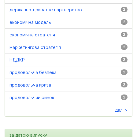
державно-приватне партнерство
2
економічна модель
2
економічна стратегія
2
маркетингова стратегія
2
НДДКР
2
продовольча безпека
2
продовольча криза
2
продовольчий ринок
2
далі >
за датою випуску