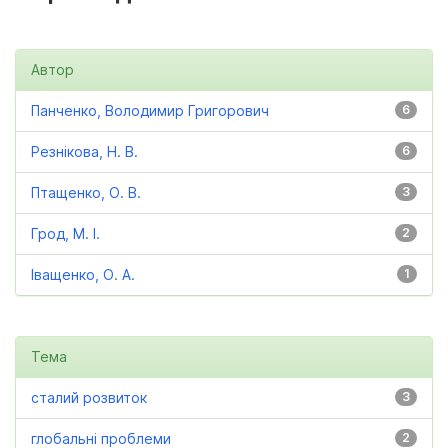
Автор
Панченко, Володимир Григорович
6
Резнікова, Н. В.
6
Птащенко, О. В.
3
Грод, М. І.
2
Іващенко, О. А.
1
Тема
сталий розвиток
3
глобальні проблеми
2