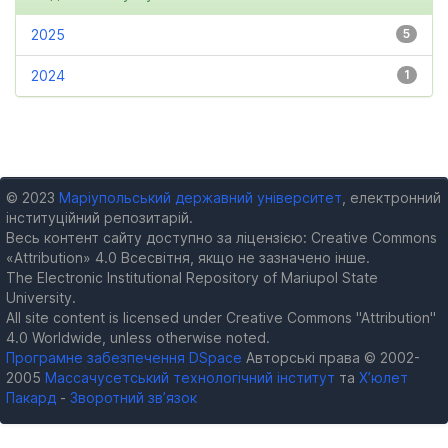
2025
5
2024
1
© 2023
Маріупольський державний університет
, електронний
інституційний репозитарій.
Весь контент сайту доступно за ліцензією: Creative Commons
«Attribution» 4.0 Всесвітня, якщо не зазначено інше.
The Electronic Institutional Repository of Mariupol State
University.
All site content is licensed under Creative Commons "Attribution"
4.0 Worldwide, unless otherwise noted.
Програмне забезпечення DSpace
Авторські права © 2002-
2005
Массачусетський технологічний інститут
та
Х’юлет
Пакард
-
Зворотний зв’язок