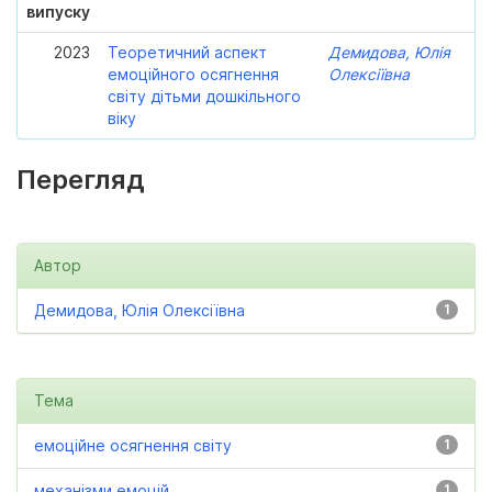
випуску
2023
Теоретичний аспект
Демидова, Юлія
емоційного осягнення
Олексіївна
світу дітьми дошкільного
віку
Перегляд
Автор
Демидова, Юлія Олексіївна
1
Тема
емоційне осягнення світу
1
механізми емоцій
1