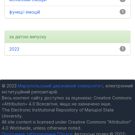
функції емоцій
1
за датою випуску
2023
1
© 2023
Маріупольський державний університет
, електронний
інституційний репозитарій.
Весь контент сайту доступно за ліцензією: Creative Commons
«Attribution» 4.0 Всесвітня, якщо не зазначено інше.
The Electronic Institutional Repository of Mariupol State
University.
All site content is licensed under Creative Commons "Attribution"
4.0 Worldwide, unless otherwise noted.
Програмне забезпечення DSpace
Авторські права © 2002-