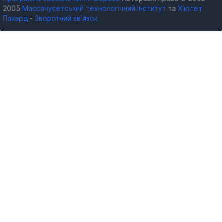
2005
Массачусетський технологічний інститут
та
Х’юлет
Пакард
-
Зворотний зв’язок