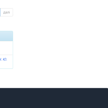
далі
. Ю.