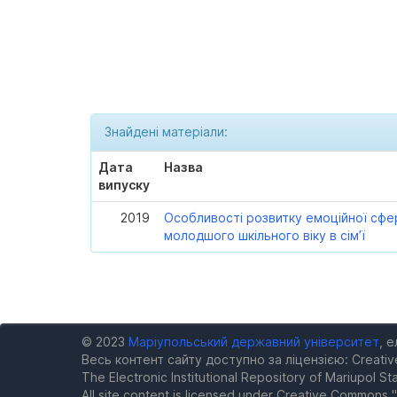
Знайдені матеріали:
Дата
Назва
випуску
2019
Особливості розвитку емоційної сфе
молодшого шкільного віку в сім’ї
© 2023
Маріупольський державний університет
, 
Весь контент сайту доступно за ліцензією: Creativ
The Electronic Institutional Repository of Mariupol Sta
All site content is licensed under Creative Commons "