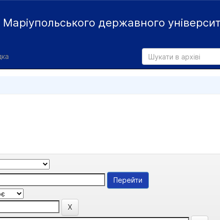
й
Маріупольського державного універси
дка