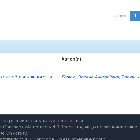
назад
1
Автор(и)
ри дітей дошкільного та
Голюк, Оксана Анатоліївна
;
Родюк, Н
електронний інституційний репозитарій.
e Commons «Attribution» 4.0 Всесвітня, якщо не зазначено інше.
te University.
Attribution" 4.0 Worldwide, unless otherwise noted.