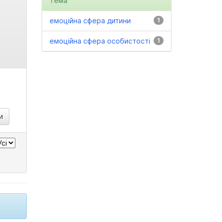
Тема
емоційна сфера дитини
1
емоційна сфера особистості
1