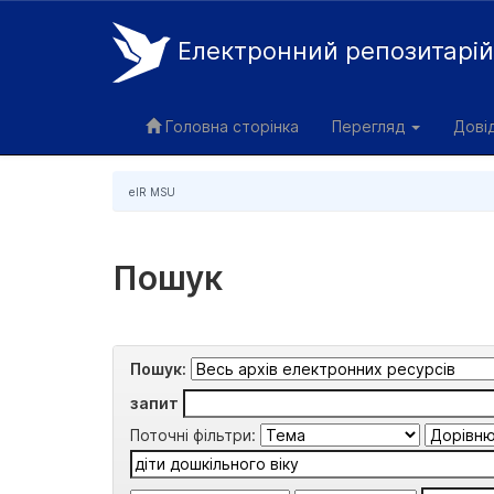
Електронний репозитарі
Skip
navigation
Головна сторінка
Перегляд
Дові
eIR MSU
Пошук
Пошук:
запит
Поточні фільтри: