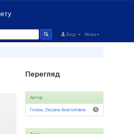
тету
Вхід:
Мова
Перегляд
Автор
Голюк, Оксана Анатоліївна
1