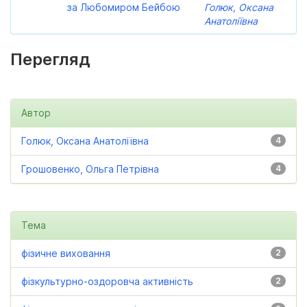
за Любомиром Бейбою
Голюк, Оксана
Анатоліївна
Перегляд
Автор
Голюк, Оксана Анатоліївна
4
Грошовенко, Ольга Петрівна
4
Тема
фізичне виховання
2
фізкультурно-оздоровча активність
2