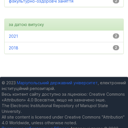
фізкультурно-оздоровчі заняття
2
за датою випуску
2021
2
2018
2
© 2023
Маріупольський державний університет
, електронний
інституційний репозитарій.
Весь контент сайту доступно за ліцензією: Creative Commons
«Attribution» 4.0 Всесвітня, якщо не зазначено інше.
The Electronic Institutional Repository of Mariupol State
University.
All site content is licensed under Creative Commons "Attribution"
4.0 Worldwide, unless otherwise noted.