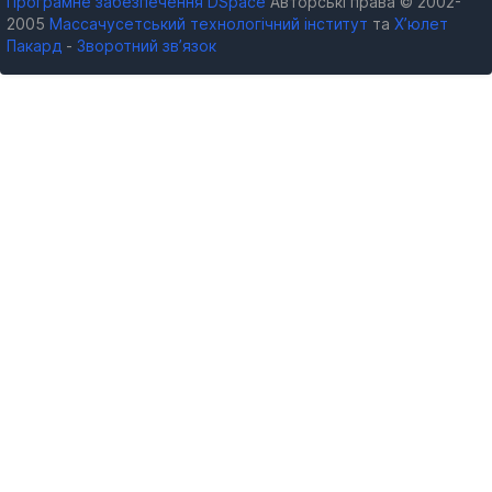
Програмне забезпечення DSpace
Авторські права © 2002-
2005
Массачусетський технологічний інститут
та
Х’юлет
Пакард
-
Зворотний зв’язок