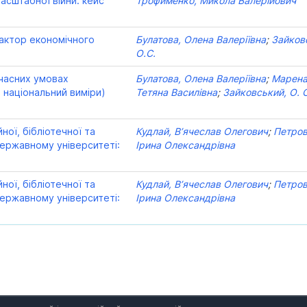
асштабної війни: кейс
Трофименко, Микола Валерійович
фактор економічного
Булатова, Олена Валеріївна
;
Зайков
О.С.
учасних умовах
Булатова, Олена Валеріївна
;
Марена
 національний виміри)
Тетяна Василівна
;
Зайковський, О. 
ної, бібліотечної та
Кудлай, В’ячеслав Олегович
;
Петров
державному університеті:
Ірина Олександрівна
ної, бібліотечної та
Кудлай, В’ячеслав Олегович
;
Петров
державному університеті:
Ірина Олександрівна