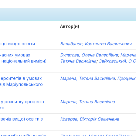
Автор(и)
ації вищої освіти
Балабанов, Костянтин Васильович
учасних умовах
Булатова, Олена Валеріївна
;
Марена
 національний виміри)
Тетяна Василівна
;
Зайковський, О.С
верситетів в умовах
Марена, Тетяна Василівна
;
Проценко
свід Маріупольського
 у розвитку процесів
Марена, Тетяна Василівна
сті
вачів вищої освіти з
Коверза, Вікторія Семенівна