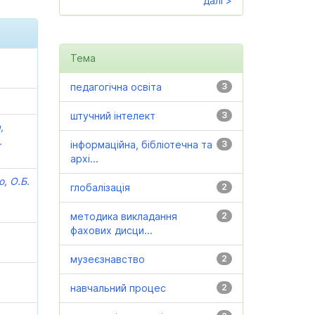
далі >
Тема
педагогічна освіта
3
штучний інтелект
3
,
.
інформаційна, бібліотечна та
3
архі...
, О.Б.
глобалізація
2
методика викладання
2
фахових дисци...
музеєзнавство
2
навчальний процес
2