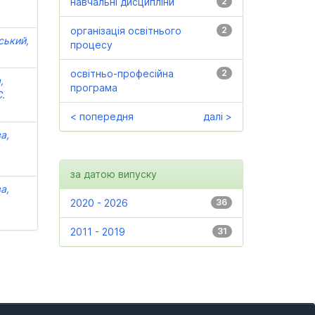
навчальні дисципліни
2
організація освітнього
2
ський,
процесу
освітньо-професійна
2
,
програма
С.
< попередня
далі >
а,
за датою випуску
а,
2020 - 2026
36
2011 - 2019
31