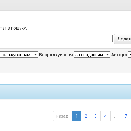
татів пошуку.
Впорядкування
Автори
назад
1
2
3
4
...
7