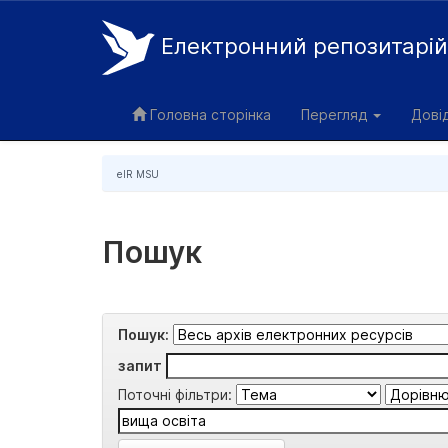
Електронний репозитарі
Skip
navigation
Головна сторінка
Перегляд
Дові
eIR MSU
Пошук
Пошук:
запит
Поточні фільтри: