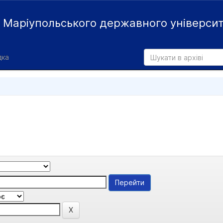
й
Маріупольського державного універси
дка