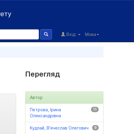
тету
Вхід:
Мова
Перегляд
Автор
Петрова, Ірина
11
Олександрівна
Кудлай, В’ячеслав Олегович
9