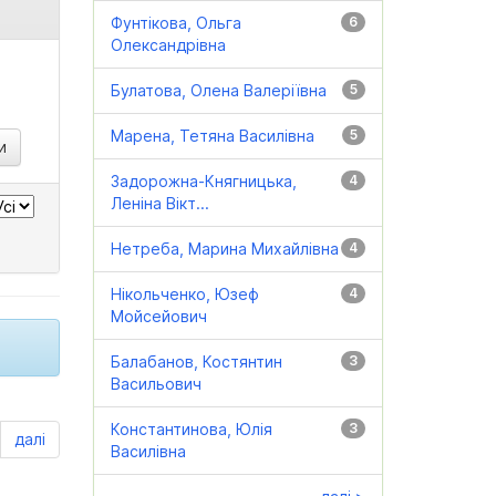
Фунтікова, Ольга
6
Олександрівна
Булатова, Олена Валеріївна
5
Марена, Тетяна Василівна
5
Задорожна-Княгницька,
4
Леніна Вікт...
Нетреба, Марина Михайлівна
4
Нікольченко, Юзеф
4
Мойсейович
Балабанов, Костянтин
3
Васильович
Константинова, Юлія
3
далі
Василівна