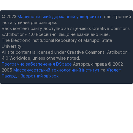
© 2023
Маріупольський державний університет
, електронний
інституційний репозитарій.
Весь контент сайту доступно за ліцензією: Creative Commons
«Attribution» 4.0 Всесвітня, якщо не зазначено інше.
The Electronic Institutional Repository of Mariupol State
University.
All site content is licensed under Creative Commons "Attribution"
4.0 Worldwide, unless otherwise noted.
Програмне забезпечення DSpace
Авторські права © 2002-
2005
Массачусетський технологічний інститут
та
Х’юлет
Пакард
-
Зворотний зв’язок