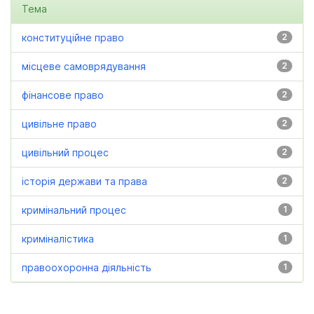
Тема
конституційне право
2
місцеве самоврядування
2
фінансове право
2
цивільне право
2
цивільний процес
2
історія держави та права
2
кримінальний процес
1
криміналістика
1
правоохоронна діяльність
1