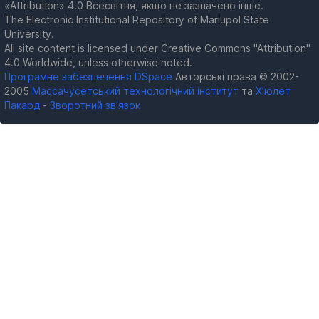
«Attribution» 4.0 Всесвітня, якщо не зазначено інше.
The Electronic Institutional Repository of Mariupol State
University.
All site content is licensed under Creative Commons "Attribution"
4.0 Worldwide, unless otherwise noted.
Програмне забезпечення DSpace
Авторські права © 2002-
2005
Массачусетський технологічний інститут
та
Х’юлет
Пакард
-
Зворотний зв’язок