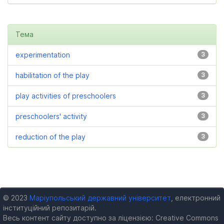
Тема
experimentation
3
habilitation of the play
3
play activities of preschoolers
3
preschoolers' activity
3
reduction of the play
3
© 2023
Маріупольський державний університет
, електронний
інституційний репозитарій.
Весь контент сайту доступно за ліцензією: Creative Commons