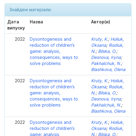
Знайдені матеріали:
Дата
Назва
Автор(и)
випуску
2022
Dysontogenesis and
Kruty, K.
;
Holiuk,
reduction of children’s
Oksana
;
Rodiuk,
game: analysis,
N.
;
Bilska, O.
;
consequences, ways to
Desnova, Iryna
;
solve problems
Pakhalchuk, N.
;
Blashkova, Olena
2022
Dysontogenesis and
Kruty, K.
;
Holiuk,
reduction of children’s
Oksana
;
Rodiuk,
game: analysis,
N.
;
Bilska, O.
;
consequences, ways to
Desnova, Iryna
;
solve problems
Pakhalchuk, N.
;
Blashkova, Olena
2022
Dysontogenesis and
Kruty, K.
;
Holiuk,
reduction of children’s
Oksana
;
Rodiuk,
game: analysis,
N.
;
Bilska, O.
;