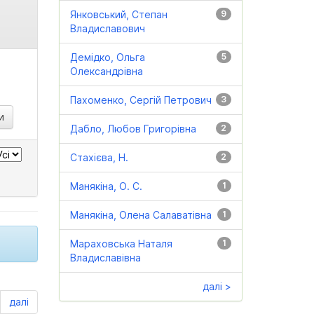
Янковський, Степан
9
Владиславович
Демідко, Ольга
5
Олександрівна
Пахоменко, Сергій Петрович
3
Дабло, Любов Григорівна
2
Стахієва, Н.
2
Манякіна, О. С.
1
Манякіна, Олена Салаватівна
1
Мараховська Наталя
1
Владиславівна
далі >
далі