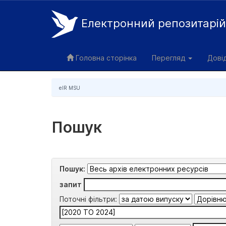
Електронний репозитарі
Skip
navigation
Головна сторінка
Перегляд
Дові
eIR MSU
Пошук
Пошук:
запит
Поточні фільтри: