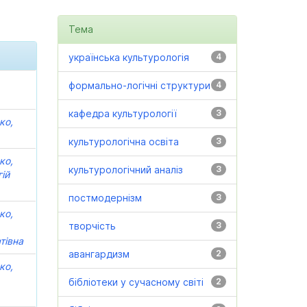
Тема
українська культурологія
4
формально-логічні структури
4
кафедра культурології
3
ко,
культурологічна освіта
3
ко,
культурологічний аналіз
3
ій
постмодернізм
3
ко,
творчість
3
тівна
авангардизм
2
ко,
бібліотеки у сучасному світі
2