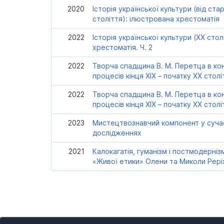
2020
Історія української культури (від ста
століття): ілюстрована хрестоматія
2022
Історія української культури (ХХ сто
хрестоматія. Ч. 2
2022
Творча спадщина В. М. Перетца в ко
процесів кінця ХІХ – початку ХХ столі
2022
Творча спадщина В. М. Перетца в ко
процесів кінця ХІХ – початку ХХ столі
2023
Мистецтвознавчий компонент у суча
дослідженнях
2021
Калокагатія, гуманізм і постмодерніз
«Живої етики» Олени та Миколи Реріхі