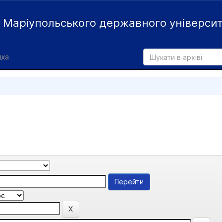
й
Маріупольського державного універси
дка