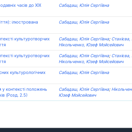
родавніх часів до ХІХ
Сабадаш, Юлія Сергіївна
ліття): ілюстрована
Сабадаш, Юлія Сергіївна
нтексті культуротворчих
Сабадаш, Юлія Сергіївна
;
Стахієва, 
ття
Нікольченко, Юзеф Мойсейович
нтексті культуротворчих
Сабадаш, Юлія Сергіївна
;
Стахієва, 
ття
Нікольченко, Юзеф Мойсейович
сних культурологічних
Сабадаш, Юлія Сергіївна
м у контексті положень
Сабадаш, Юлія Сергіївна
;
Нікольчен
в (Розд. 2.5)
Юзеф Мойсейович