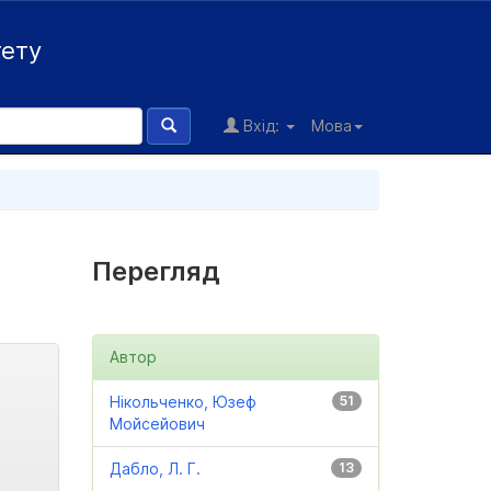
тету
Вхід:
Мова
Перегляд
Автор
Нікольченко, Юзеф
51
Мойсейович
Дабло, Л. Г.
13