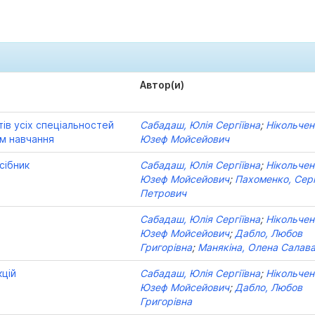
Автор(и)
тів усіх спеціальностей
Сабадаш, Юлія Сергіївна
;
Нікольчен
рм навчання
Юзеф Мойсейович
осібник
Сабадаш, Юлія Сергіївна
;
Нікольчен
Юзеф Мойсейович
;
Пахоменко, Серг
Петрович
Сабадаш, Юлія Сергіївна
;
Нікольчен
Юзеф Мойсейович
;
Дабло, Любов
Григорівна
;
Манякіна, Олена Салава
кцій
Сабадаш, Юлія Сергіївна
;
Нікольчен
Юзеф Мойсейович
;
Дабло, Любов
Григорівна