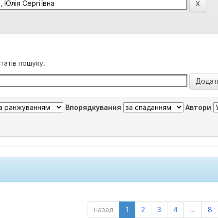
татів пошуку.
Впорядкування
Автори
назад
1
2
3
4
...
8