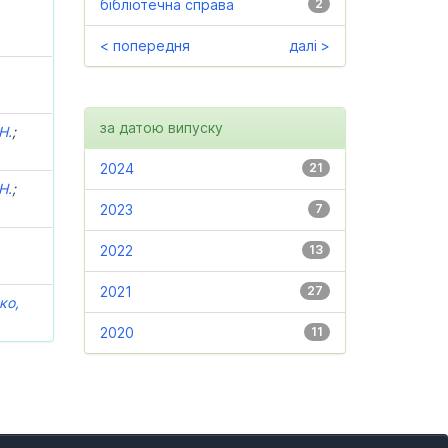
бібліотечна справа
2
< попередня
далі >
за датою випуску
Н.
;
2024
21
Н.
;
2023
7
2022
13
2021
27
ко,
2020
11