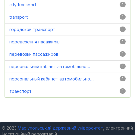
city transport
1
transport
1
городской транспорт
1
перевезення пасажирів
1
перевозки пассажиров
1
персональний кабінет автомобільно...
1
персональный кабинет автомобильно...
1
транспорт
1
© 2023
Маріупольський державний університет
, електронний
інституційний репозитарій.