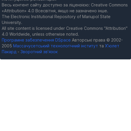
Весь контент сайту доступно за ліцензією: Creative Commons
«Attribution» 4.0 Всесвітня, якщо не зазначено інше.
The Electronic Institutional Repository of Mariupol State
University.
All site content is licensed under Creative Commons "Attribution"
4.0 Worldwide, unless otherwise noted.
Програмне забезпечення DSpace
Авторські права © 2002-
2005
Массачусетський технологічний інститут
та
Х’юлет
Пакард
-
Зворотний зв’язок