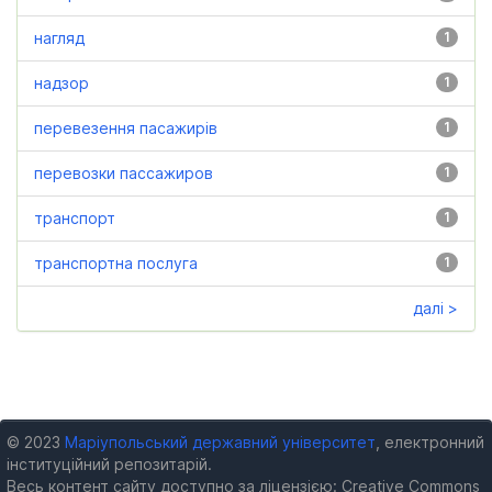
нагляд
1
надзор
1
перевезення пасажирів
1
перевозки пассажиров
1
транспорт
1
транспортна послуга
1
далі >
© 2023
Маріупольський державний університет
, електронний
інституційний репозитарій.
Весь контент сайту доступно за ліцензією: Creative Commons