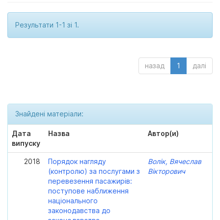
Результати 1-1 зі 1.
назад
1
далі
Знайдені матеріали:
Дата
Назва
Автор(и)
випуску
2018
Порядок нагляду
Волік, Вячеслав
(контролю) за послугами з
Вікторович
перевезення пасажирів:
поступове наближення
національного
законодавства до