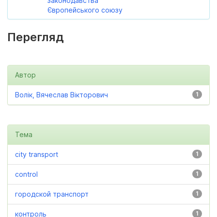
законодавства
Європейського союзу
Перегляд
Автор
Волік, Вячеслав Вікторович
1
Тема
city transport
1
control
1
городской транспорт
1
контроль
1