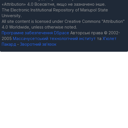
«Attribution» 4.0 Всесвітня, якщо не зазначено інше.
The Electronic Institutional Repository of Mariupol State
University.
All site content is licensed under Creative Commons "Attribution"
4.0 Worldwide, unless otherwise noted.
Програмне забезпечення DSpace
Авторські права © 2002-
2005
Массачусетський технологічний інститут
та
Х’юлет
Пакард
-
Зворотний зв’язок