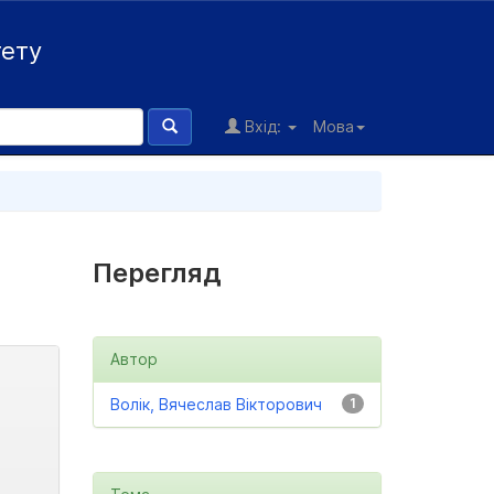
тету
Вхід:
Мова
Перегляд
Автор
Волік, Вячеслав Вікторович
1