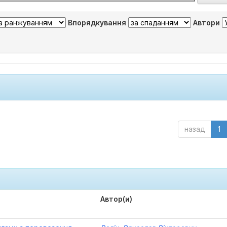
Впорядкування
Автори
назад
1
Автор(и)