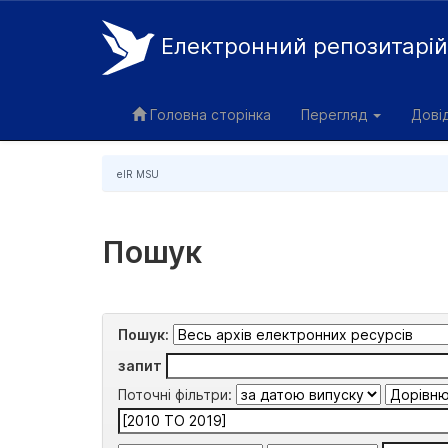
Електронний репозитарі
Skip
navigation
Головна сторінка
Перегляд
Дові
eIR MSU
Пошук
Пошук:
запит
Поточні фільтри: