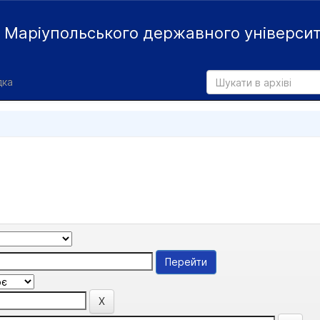
й
Маріупольського державного універси
дка