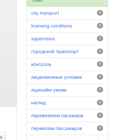
Тема
city transport
1
licensing conditions
1
supervision
1
городской транспорт
1
контроль
1
лицензионные условия
1
ліцензійні умови
1
нагляд
1
перевезення пасажирів
1
перевозки пассажиров
1