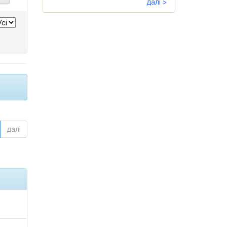
далі >
далі