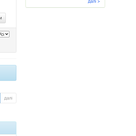
далі >
далі