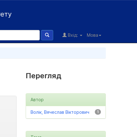
тету
Вхід:
Мова
Перегляд
Автор
Волік, Вячеслав Вікторович
1