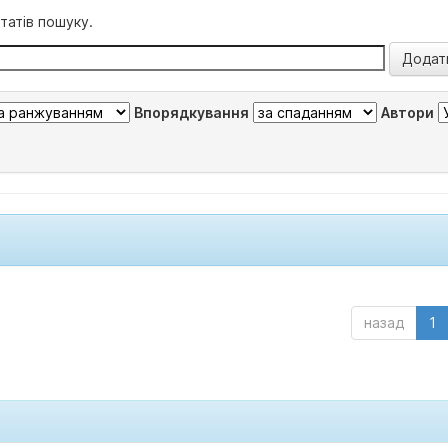
татів пошуку.
Впорядкування
Автори
назад
1