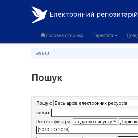
Електронний репозитарі
Skip
navigation
Головна сторінка
Перегляд
Дові
eIR MSU
Пошук
Пошук:
запит
Поточні фільтри: