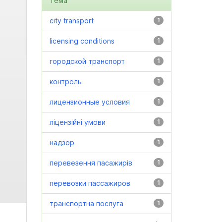
Тема
city transport
1
licensing conditions
1
городской транспорт
1
контроль
1
лицензионные условия
1
ліцензійні умови
1
надзор
1
перевезення пасажирів
1
перевозки пассажиров
1
транспортна послуга
1