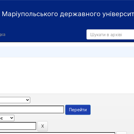
й
Маріупольського державного універси
дка