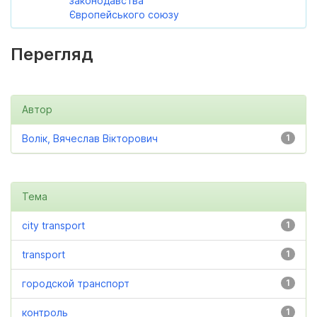
законодавства
Європейського союзу
Перегляд
Автор
Волік, Вячеслав Вікторович
1
Тема
city transport
1
transport
1
городской транспорт
1
контроль
1