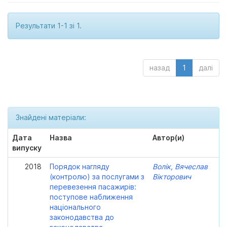
Результати 1-1 зі 1.
назад
1
далі
Знайдені матеріали:
Дата
Назва
Автор(и)
випуску
2018
Порядок нагляду
Волік, Вячеслав
(контролю) за послугами з
Вікторович
перевезення пасажирів:
поступове наближення
національного
законодавства до