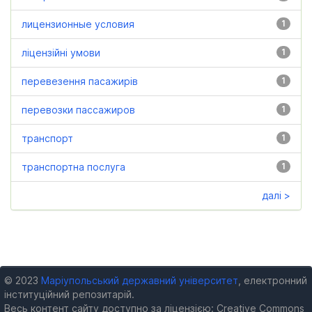
лицензионные условия
1
ліцензійні умови
1
перевезення пасажирів
1
перевозки пассажиров
1
транспорт
1
транспортна послуга
1
далі >
© 2023
Маріупольський державний університет
, електронний
інституційний репозитарій.
Весь контент сайту доступно за ліцензією: Creative Commons