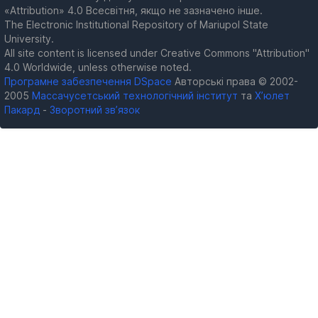
«Attribution» 4.0 Всесвітня, якщо не зазначено інше.
The Electronic Institutional Repository of Mariupol State
University.
All site content is licensed under Creative Commons "Attribution"
4.0 Worldwide, unless otherwise noted.
Програмне забезпечення DSpace
Авторські права © 2002-
2005
Массачусетський технологічний інститут
та
Х’юлет
Пакард
-
Зворотний зв’язок