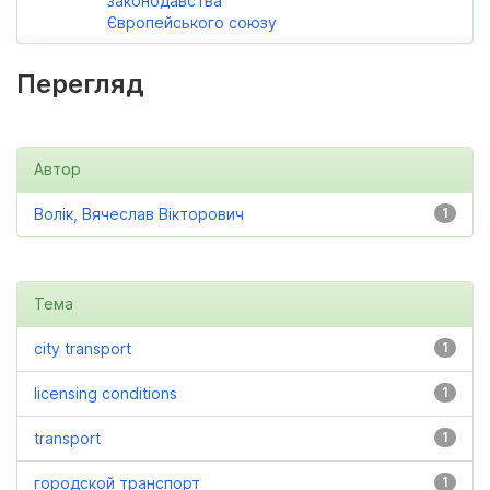
законодавства
Європейського союзу
Перегляд
Автор
Волік, Вячеслав Вікторович
1
Тема
city transport
1
licensing conditions
1
transport
1
городской транспорт
1