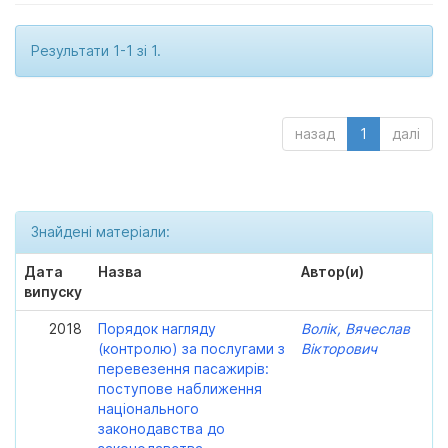
Результати 1-1 зі 1.
назад
1
далі
Знайдені матеріали:
Дата
Назва
Автор(и)
випуску
2018
Порядок нагляду
Волік, Вячеслав
(контролю) за послугами з
Вікторович
перевезення пасажирів:
поступове наближення
національного
законодавства до