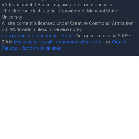
«Attribution» 4.0 Всесвітня, якщо не зазначено інше.
The Electronic Institutional Repository of Mariupol State
University.
All site content is licensed under Creative Commons "Attribution"
4.0 Worldwide, unless otherwise noted.
Програмне забезпечення DSpace
Авторські права © 2002-
2005
Массачусетський технологічний інститут
та
Х’юлет
Пакард
-
Зворотний зв’язок