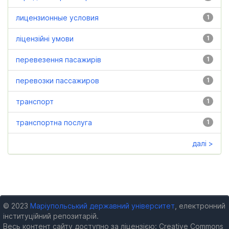
лицензионные условия
1
ліцензійні умови
1
перевезення пасажирів
1
перевозки пассажиров
1
транспорт
1
транспортна послуга
1
далі >
© 2023
Маріупольський державний університет
, електронний
інституційний репозитарій.
Весь контент сайту доступно за ліцензією: Creative Commons