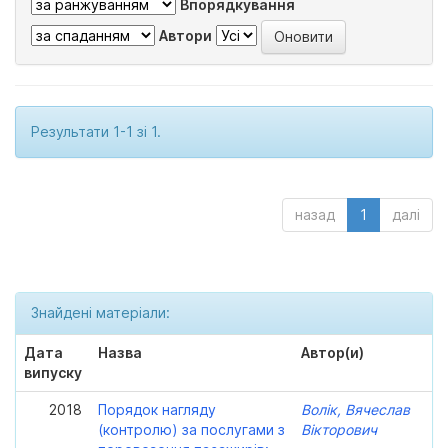
Впорядкування
Автори
Результати 1-1 зі 1.
назад
1
далі
Знайдені матеріали:
Дата
Назва
Автор(и)
випуску
2018
Порядок нагляду
Волік, Вячеслав
(контролю) за послугами з
Вікторович