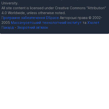
University.
All site content is licensed under Creative Commons "Attribution"
4.0 Worldwide, unless otherwise noted.
Програмне забезпечення DSpace
Авторські права © 2002-
2005
Массачусетський технологічний інститут
та
Х’юлет
Пакард
-
Зворотний зв’язок