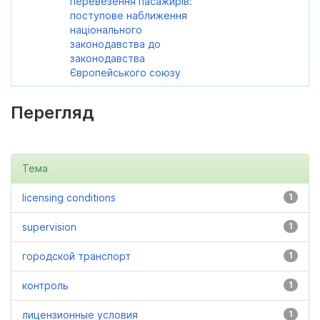
перевезення пасажирів:
поступове наближення
національного
законодавства до
законодавства
Європейського союзу
Перегляд
Тема
licensing conditions
1
supervision
1
городской транспорт
1
контроль
1
лицензионные условия
1