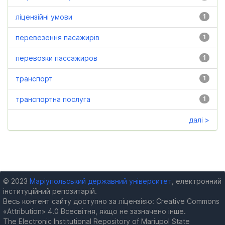
ліцензійні умови
1
перевезення пасажирів
1
перевозки пассажиров
1
транспорт
1
транспортна послуга
1
далі >
© 2023
Маріупольський державний університет
, електронний
інституційний репозитарій.
Весь контент сайту доступно за ліцензією: Creative Commons
«Attribution» 4.0 Всесвітня, якщо не зазначено інше.
The Electronic Institutional Repository of Mariupol State