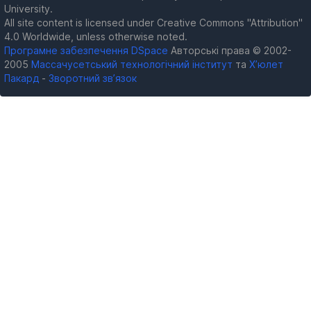
University.
All site content is licensed under Creative Commons "Attribution"
4.0 Worldwide, unless otherwise noted.
Програмне забезпечення DSpace
Авторські права © 2002-
2005
Массачусетський технологічний інститут
та
Х’юлет
Пакард
-
Зворотний зв’язок