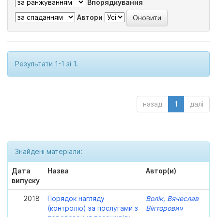
Впорядкування
Автори
Результати 1-1 зі 1.
назад
1
далі
Знайдені матеріали:
Дата
Назва
Автор(и)
випуску
2018
Порядок нагляду
Волік, Вячеслав
(контролю) за послугами з
Вікторович