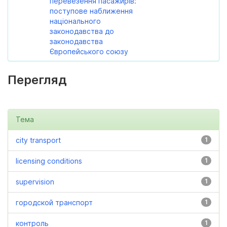
перевезення пасажирів:
поступове наближення
національного
законодавства до
законодавства
Європейського союзу
Перегляд
Тема
city transport
1
licensing conditions
1
supervision
1
городской транспорт
1
контроль
1