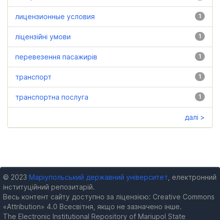
лицензионные условия
1
ліцензійні умови
1
перевезення пасажирів
1
транспорт
1
транспортна послуга
1
далі >
© 2023
Маріупольський державний університет
, електронний
інституційний репозитарій.
Весь контент сайту доступно за ліцензією: Creative Commons
«Attribution» 4.0 Всесвітня, якщо не зазначено інше.
The Electronic Institutional Repository of Mariupol State