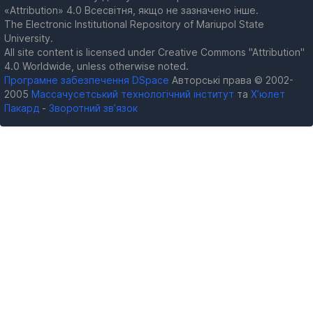
«Attribution» 4.0 Всесвітня, якщо не зазначено інше.
The Electronic Institutional Repository of Mariupol State
University.
All site content is licensed under Creative Commons "Attribution"
4.0 Worldwide, unless otherwise noted.
Програмне забезпечення DSpace
Авторські права © 2002-
2005
Массачусетський технологічний інститут
та
Х’юлет
Пакард
-
Зворотний зв’язок