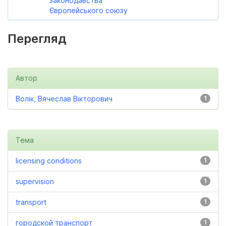
законодавства
Європейського союзу
Перегляд
Автор
Волік, Вячеслав Вікторович
1
Тема
licensing conditions
1
supervision
1
transport
1
городской транспорт
1