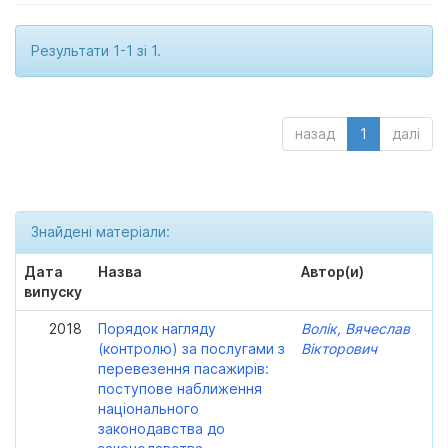
Результати 1-1 зі 1.
назад
1
далі
Знайдені матеріали:
Дата
Назва
Автор(и)
випуску
2018
Порядок нагляду
Волік, Вячеслав
(контролю) за послугами з
Вікторович
перевезення пасажирів:
поступове наближення
національного
законодавства до