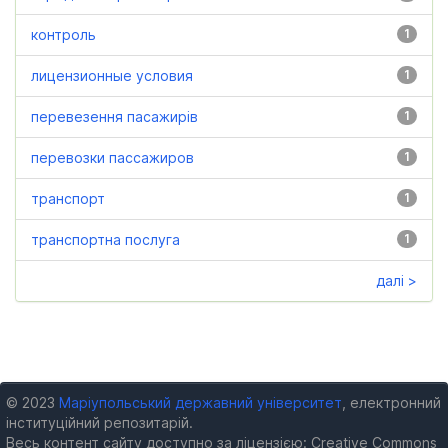
контроль
1
лицензионные условия
1
перевезення пасажирів
1
перевозки пассажиров
1
транспорт
1
транспортна послуга
1
далі >
© 2023
Маріупольський державний університет
, електронний
інституційний репозитарій.
Весь контент сайту доступно за ліцензією: Creative Commons