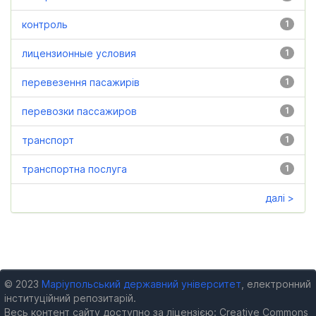
контроль
1
лицензионные условия
1
перевезення пасажирів
1
перевозки пассажиров
1
транспорт
1
транспортна послуга
1
далі >
© 2023
Маріупольський державний університет
, електронний
інституційний репозитарій.
Весь контент сайту доступно за ліцензією: Creative Commons