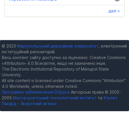
далі >
© 2023
Маріупольський державний університет
, електронний
інституційний репозитарій.
Весь контент сайту доступно за ліцензією: Creative Commons
«Attribution» 4.0 Всесвітня, якщо не зазначено інше.
The Electronic Institutional Repository of Mariupol State
University.
All site content is licensed under Creative Commons "Attribution"
4.0 Worldwide, unless otherwise noted.
Програмне забезпечення DSpace
Авторські права © 2002-
2005
Массачусетський технологічний інститут
та
Х’юлет
Пакард
-
Зворотний зв’язок