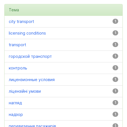
Тема
city transport
1
licensing conditions
1
transport
1
городской транспорт
1
контроль
1
лицензионные условия
1
ліцензійні умови
1
нагляд
1
надзор
1
перевезення пасажирів
1