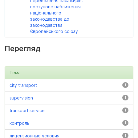
перевезення пасажирів:
поступове наближення
національного
законодавства до
законодавства
Європейського союзу
Перегляд
Тема
city transport
1
supervision
1
transport service
1
контроль
1
лицензионные условия
1