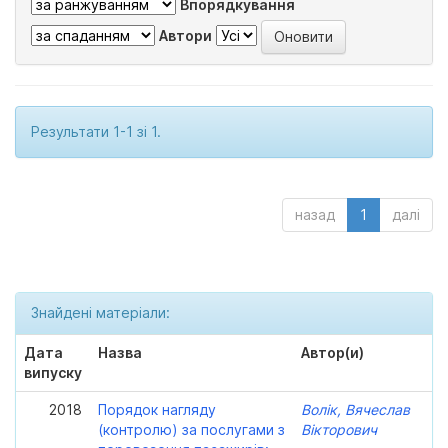
Впорядкування
Автори
Результати 1-1 зі 1.
назад
1
далі
Знайдені матеріали:
Дата
Назва
Автор(и)
випуску
2018
Порядок нагляду
Волік, Вячеслав
(контролю) за послугами з
Вікторович