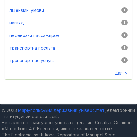
ліцензійні умови
1
нагляд
1
перевозки пассажиров
1
транспортна послуга
1
транспортная услуга
1
далі >
© 2023
Маріупольський державний університет
, електронний
інституційний репозитарій.
Весь контент сайту доступно за ліцензією: Creative Commons
«Attribution» 4.0 Всесвітня, якщо не зазначено інше.
The Electronic Institutional Repository of Mariupol State