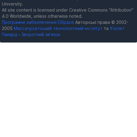
University.
All site content is licensed under Creative Commons "Attribution"
4.0 Worldwide, unless otherwise noted.
Програмне забезпечення DSpace
Авторські права © 2002-
2005
Массачусетський технологічний інститут
та
Х’юлет
Пакард
-
Зворотний зв’язок