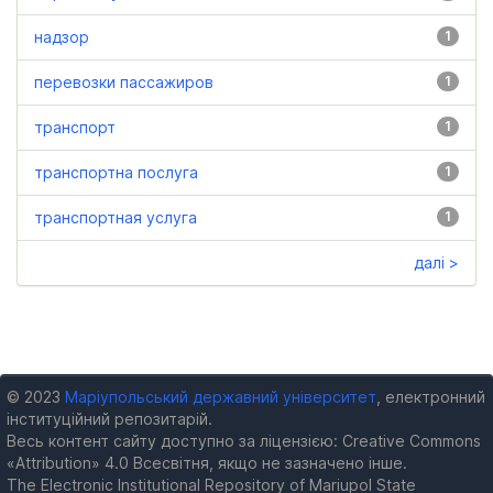
надзор
1
перевозки пассажиров
1
транспорт
1
транспортна послуга
1
транспортная услуга
1
далі >
© 2023
Маріупольський державний університет
, електронний
інституційний репозитарій.
Весь контент сайту доступно за ліцензією: Creative Commons
«Attribution» 4.0 Всесвітня, якщо не зазначено інше.
The Electronic Institutional Repository of Mariupol State