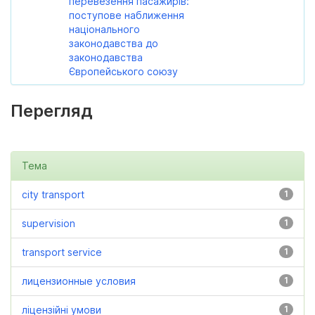
перевезення пасажирів:
поступове наближення
національного
законодавства до
законодавства
Європейського союзу
Перегляд
Тема
city transport
1
supervision
1
transport service
1
лицензионные условия
1
ліцензійні умови
1