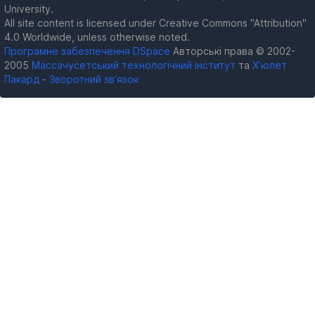
University.
All site content is licensed under Creative Commons "Attribution"
4.0 Worldwide, unless otherwise noted.
Програмне забезпечення DSpace
Авторські права © 2002-
2005
Массачусетський технологічний інститут
та
Х’юлет
Пакард
-
Зворотний зв’язок