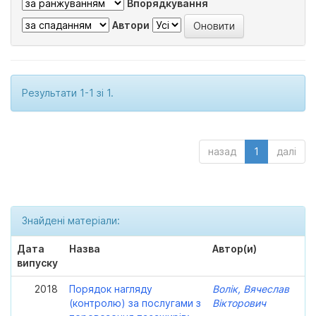
Впорядкування
Автори
Результати 1-1 зі 1.
назад
1
далі
Знайдені матеріали:
Дата
Назва
Автор(и)
випуску
2018
Порядок нагляду
Волік, Вячеслав
(контролю) за послугами з
Вікторович