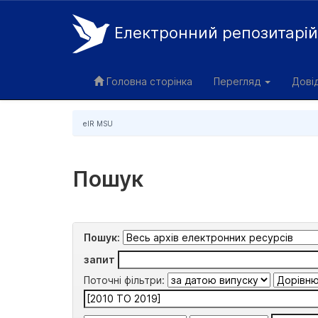
Електронний репозитарі
Skip
navigation
Головна сторінка
Перегляд
Дові
eIR MSU
Пошук
Пошук:
запит
Поточні фільтри: