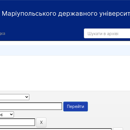
й
Маріупольського державного універси
дка