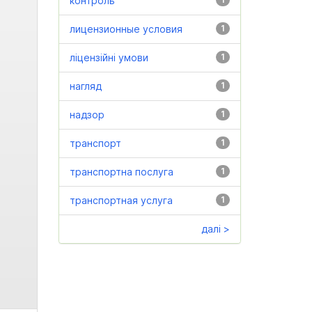
контроль
лицензионные условия
1
ліцензійні умови
1
нагляд
1
надзор
1
транспорт
1
транспортна послуга
1
транспортная услуга
1
далі >