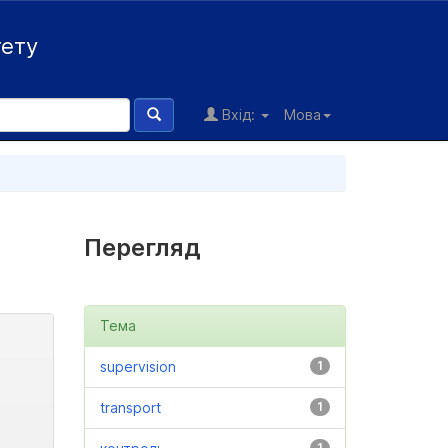
тету
Вхід:
Мова
Перегляд
Тема
supervision
1
transport
1
1