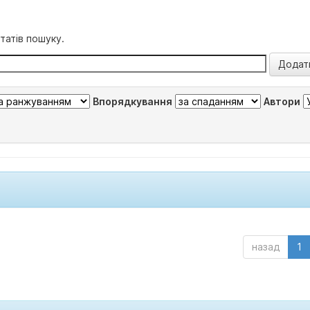
татів пошуку.
Впорядкування
Автори
назад
1