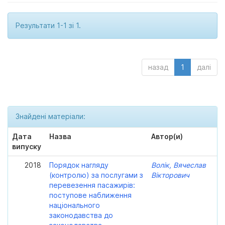
Результати 1-1 зі 1.
назад
1
далі
Знайдені матеріали:
Дата
Назва
Автор(и)
випуску
2018
Порядок нагляду
Волік, Вячеслав
(контролю) за послугами з
Вікторович
перевезення пасажирів:
поступове наближення
національного
законодавства до