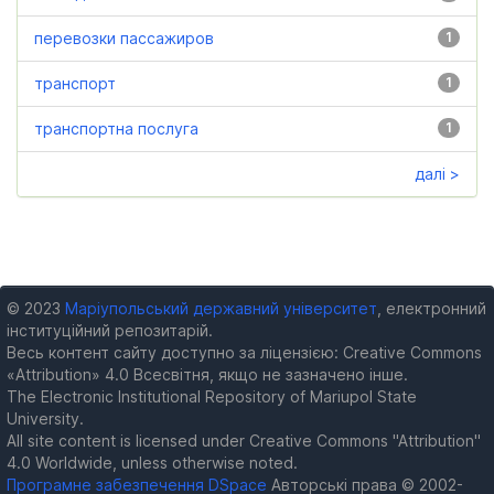
перевозки пассажиров
1
транспорт
1
транспортна послуга
1
далі >
© 2023
Маріупольський державний університет
, електронний
інституційний репозитарій.
Весь контент сайту доступно за ліцензією: Creative Commons
«Attribution» 4.0 Всесвітня, якщо не зазначено інше.
The Electronic Institutional Repository of Mariupol State
University.
All site content is licensed under Creative Commons "Attribution"
4.0 Worldwide, unless otherwise noted.
Програмне забезпечення DSpace
Авторські права © 2002-