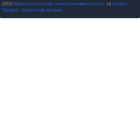
2005
Массачусетський технологічний інститут
та
Х’юлет
Пакард
-
Зворотний зв’язок