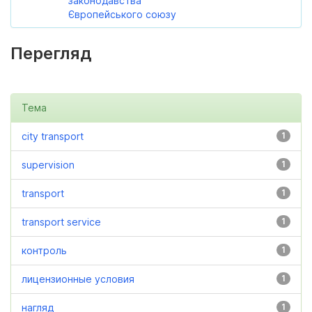
законодавства
Європейського союзу
Перегляд
Тема
city transport
1
supervision
1
transport
1
transport service
1
контроль
1
лицензионные условия
1
нагляд
1